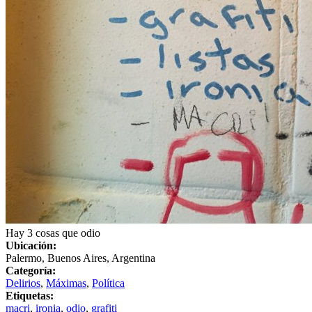
Hay 3 cosas que odio
Ubicación:
Palermo, Buenos Aires, Argentina
Categoría:
Delirios
,
Máximas
,
Política
Etiquetas:
macri
,
ironia
,
odio
,
grafiti