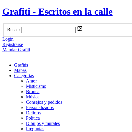
Grafiti - Escritos en la calle
Buscar
Login
Registrarse
Mandar Grafiti
Grafitis
Mapas
Categorias
Amor
Misticismo
Bronca
Música
Consejos y pedidos
Personalizados
Delirios
Política
Dibujos y murales
Preguntas