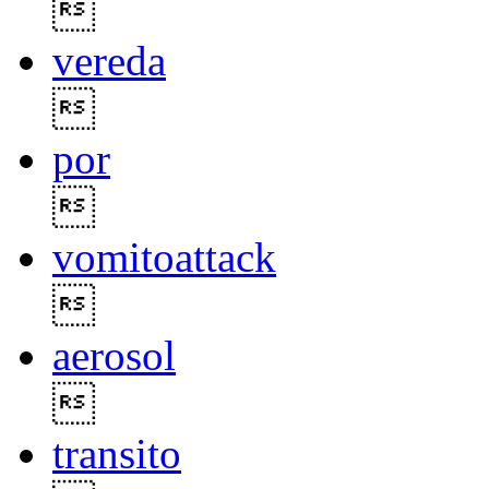

vereda

por

vomitoattack

aerosol

transito