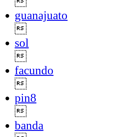

guanajuato

sol

facundo

pin8

banda