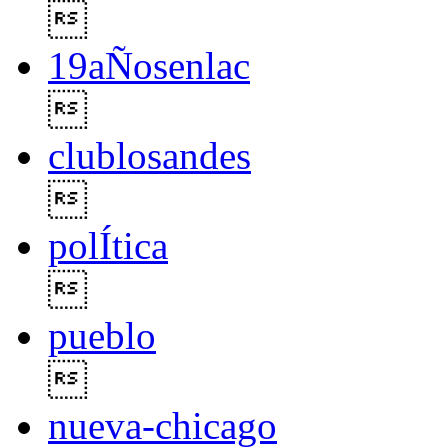

19aÑosenlac

clublosandes

polÍtica

pueblo

nueva-chicago