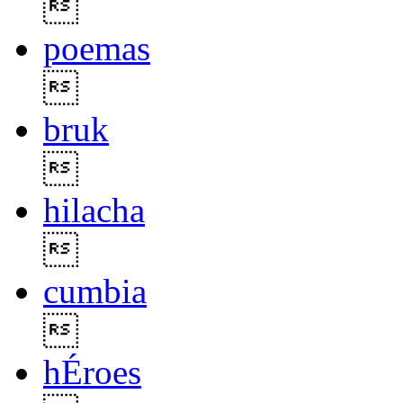

poemas

bruk

hilacha

cumbia

hÉroes