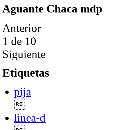
Aguante Chaca mdp
Anterior
1
de 10
Siguiente
Etiquetas
pija

linea-d