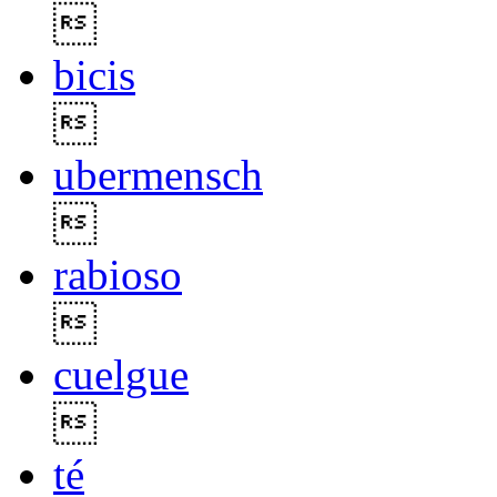

bicis

ubermensch

rabioso

cuelgue

té