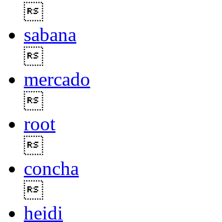

sabana

mercado

root

concha

heidi