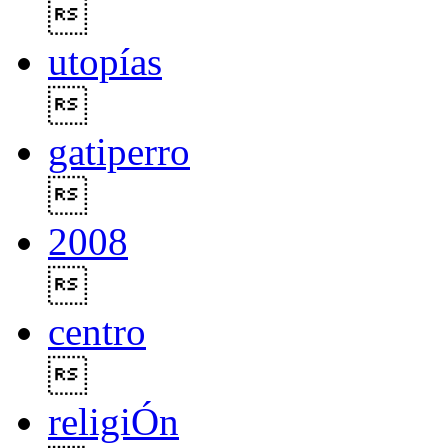

utopías

gatiperro

2008

centro

religiÓn