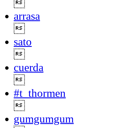

arrasa

sato

cuerda

#t_thormen

gumgumgum