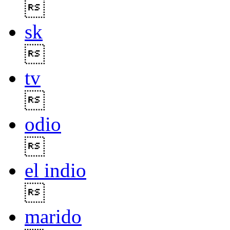

sk

tv

odio

el indio

marido