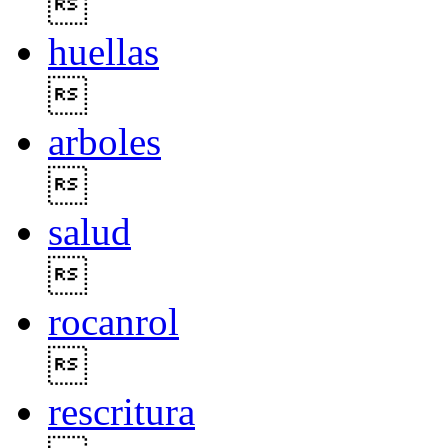

huellas

arboles

salud

rocanrol

rescritura