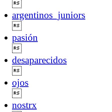

argentinos_juniors

pasión

desaparecidos

ojos

nostrx