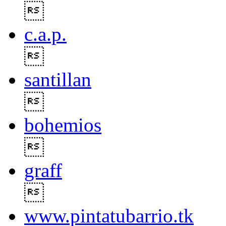

c.a.p.

santillan

bohemios

graff

www.pintatubarrio.tk