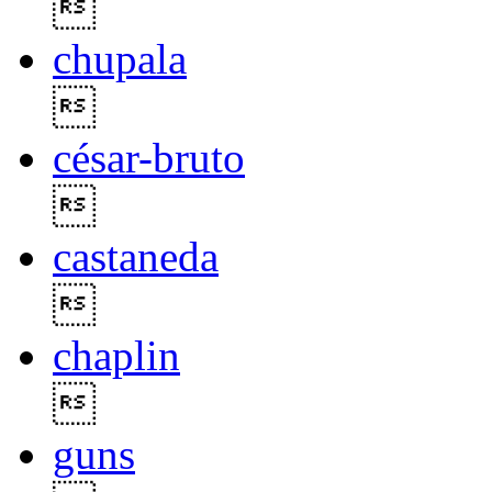

chupala

césar-bruto

castaneda

chaplin

guns