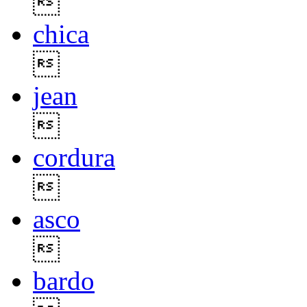

chica

jean

cordura

asco

bardo