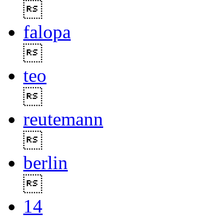

falopa

teo

reutemann

berlin

14