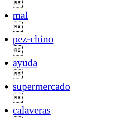

mal

pez-chino

ayuda

supermercado

calaveras