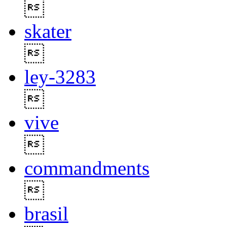

skater

ley-3283

vive

commandments

brasil