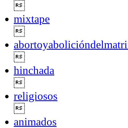

mixtape

abortoyabolicióndelmatr

hinchada

religiosos

animados