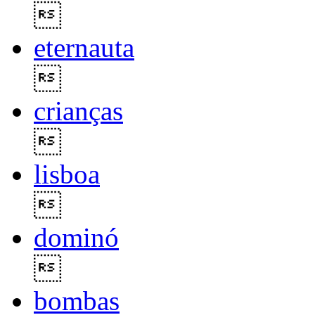

eternauta

crianças

lisboa

dominó

bombas