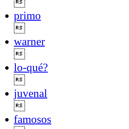

primo

warner

lo-qué?

juvenal

famosos