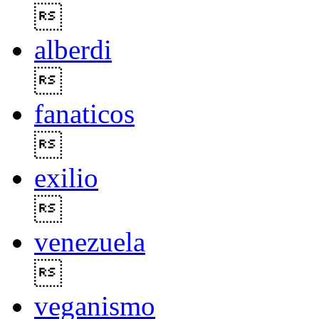

alberdi

fanaticos

exilio

venezuela

veganismo