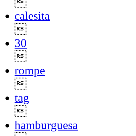

calesita

30

rompe

tag

hamburguesa