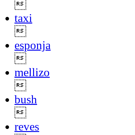

taxi

esponja

mellizo

bush

reves