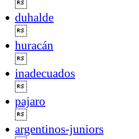

duhalde

huracán

inadecuados

pajaro

argentinos-juniors