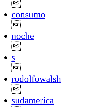

consumo

noche

s

rodolfowalsh

sudamerica