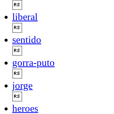

liberal

sentido

gorra-puto

jorge

heroes