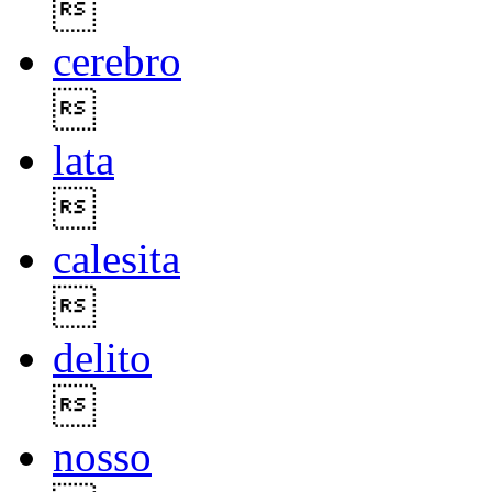

cerebro

lata

calesita

delito

nosso