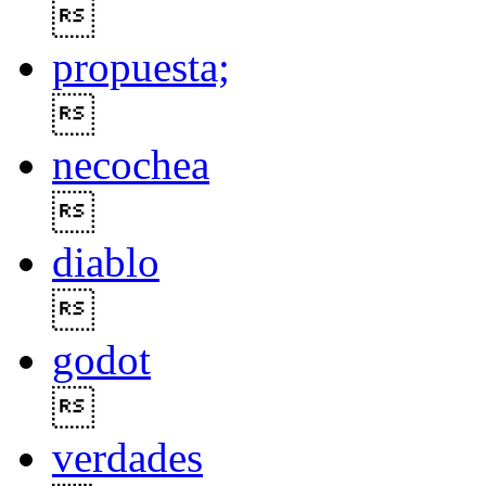

propuesta;

necochea

diablo

godot

verdades