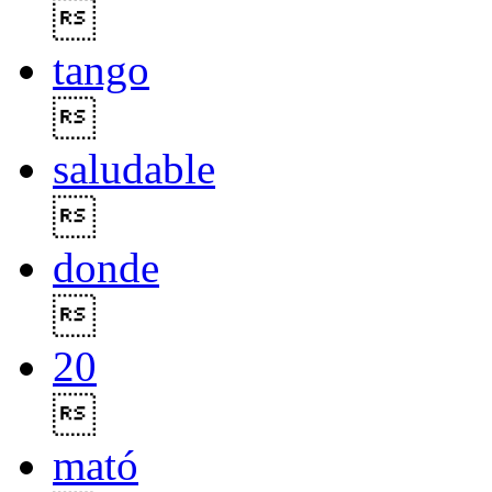

tango

saludable

donde

20

mató