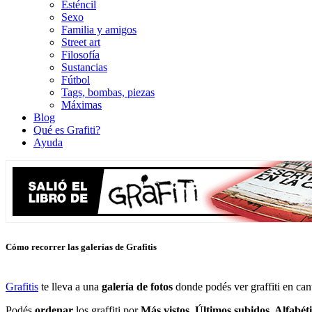
Esténcil
Sexo
Familia y amigos
Street art
Filosofía
Sustancias
Fútbol
Tags, bombas, piezas
Máximas
Blog
Qué es Grafiti?
Ayuda
Cómo recorrer las galerías de Grafitis
Grafitis
te lleva a una
galería de fotos
donde podés ver graffiti en can
Podés
ordenar
los graffiti por
Más vistos, Últimos subidos, Alfabé