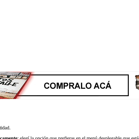
tidad.
ticamente
: elegí la opción que prefieras en el menú desplegable que está 