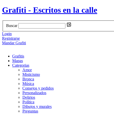
Grafiti - Escritos en la calle
Buscar
Login
Registrarse
Mandar Grafiti
Grafitis
Mapas
Categorias
Amor
Misticismo
Bronca
Música
Consejos y pedidos
Personalizados
Delirios
Política
Dibujos y murales
Preguntas