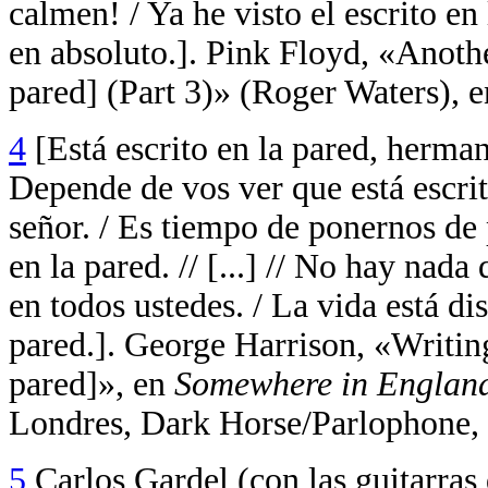
calmen! / Ya he visto el escrito en
en absoluto.].
Pink Floyd, «Another
pared] (Part 3)» (Roger Waters), 
4
[Está escrito en la pared, herman
Depende de vos ver que está escrito
señor. / Es tiempo de ponernos de pi
en la pared. // [...] // No hay nada
en todos ustedes. / La vida está dis
pared.]. George Harrison, «Writing
pared]»
, en
Somewhere in Englan
Londres, Dark Horse/Parlophone, 
5
Carlos Gardel (con las guitarra