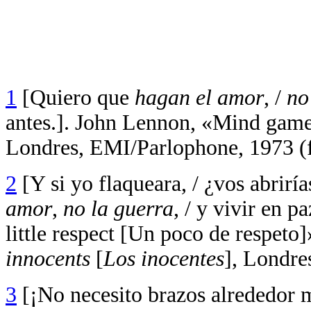
1
[Quiero que
hagan el amor
, /
no
antes.]. John Lennon, «Mind game
Londres, EMI/Parlophone, 1973 (f
2
[Y si yo flaqueara, / ¿vos abrir
amor
,
no la guerra
, / y vivir en 
little respect [Un poco de respet
innocents
[
Los inocentes
], Londre
3
[¡No necesito brazos alrededor 