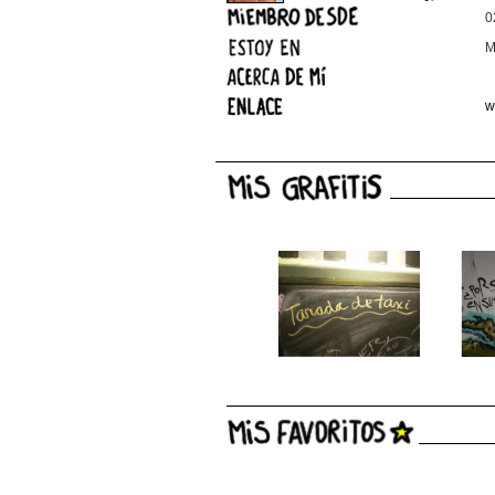
0
M
w