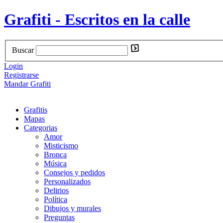
Grafiti - Escritos en la calle
Buscar
Login
Registrarse
Mandar Grafiti
Grafitis
Mapas
Categorias
Amor
Misticismo
Bronca
Música
Consejos y pedidos
Personalizados
Delirios
Política
Dibujos y murales
Preguntas