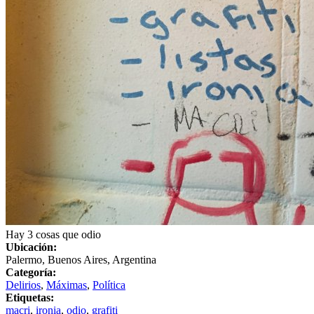
Hay 3 cosas que odio
Ubicación:
Palermo, Buenos Aires, Argentina
Categoría:
Delirios
,
Máximas
,
Política
Etiquetas:
macri
,
ironia
,
odio
,
grafiti