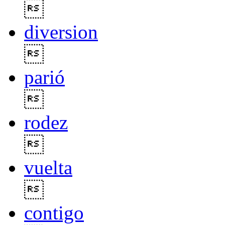

diversion

parió

rodez

vuelta

contigo