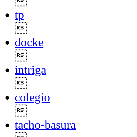

tp

docke

intriga

colegio

tacho-basura