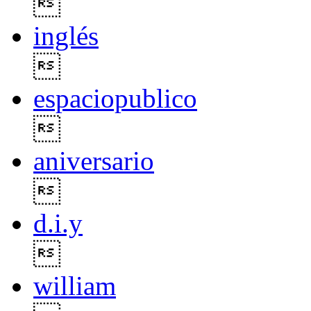

inglés

espaciopublico

aniversario

d.i.y

william