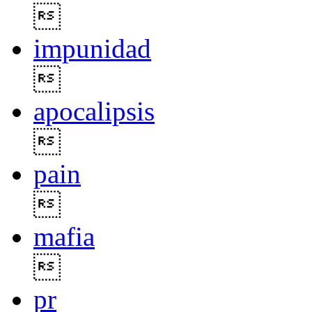

impunidad

apocalipsis

pain

mafia

pr