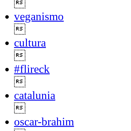

veganismo

cultura

#flireck

catalunia

oscar-brahim