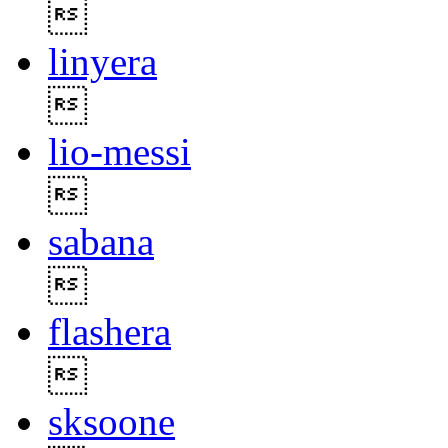

linyera

lio-messi

sabana

flashera

sksoone