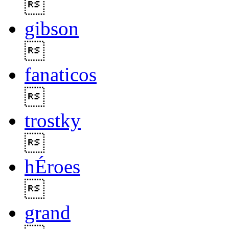

gibson

fanaticos

trostky

hÉroes

grand