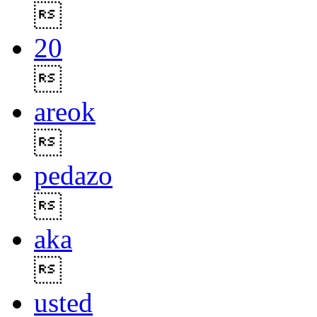

20

areok

pedazo

aka

usted