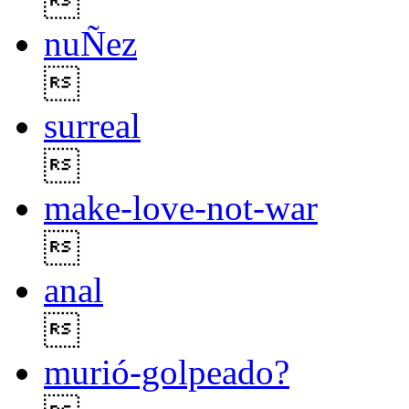

nuÑez

surreal

make-love-not-war

anal

murió-golpeado?