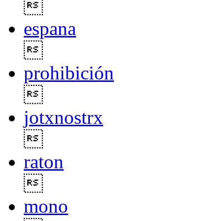

espana

prohibición

jotxnostrx

raton

mono