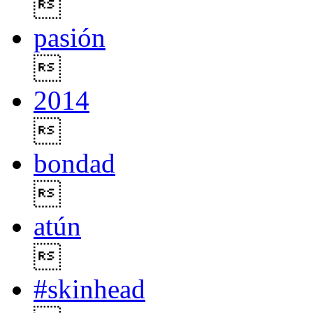

pasión

2014

bondad

atún

#skinhead