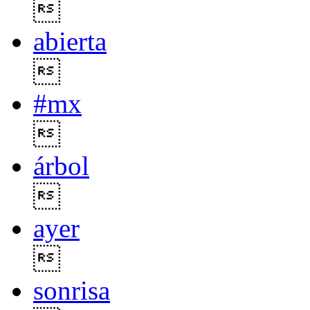

abierta

#mx

árbol

ayer

sonrisa