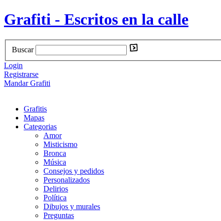
Grafiti - Escritos en la calle
Buscar
Login
Registrarse
Mandar Grafiti
Grafitis
Mapas
Categorias
Amor
Misticismo
Bronca
Música
Consejos y pedidos
Personalizados
Delirios
Política
Dibujos y murales
Preguntas