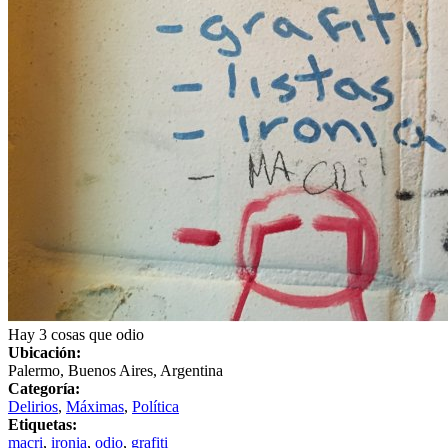
Hay 3 cosas que odio
Ubicación:
Palermo, Buenos Aires, Argentina
Categoría:
Delirios
,
Máximas
,
Política
Etiquetas:
macri
,
ironia
,
odio
,
grafiti