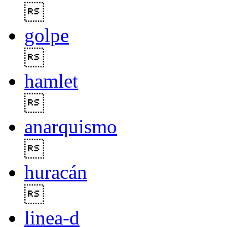

golpe

hamlet

anarquismo

huracán

linea-d