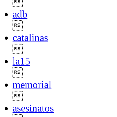

adb

catalinas

la15

memorial

asesinatos