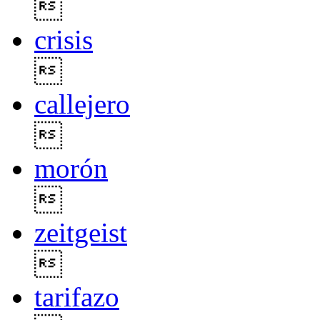

crisis

callejero

morón

zeitgeist

tarifazo