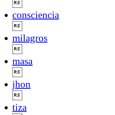

consciencia

milagros

masa

jhon

tiza