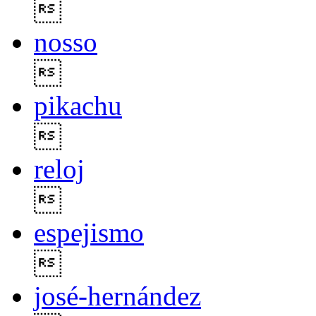

nosso

pikachu

reloj

espejismo

josé-hernández