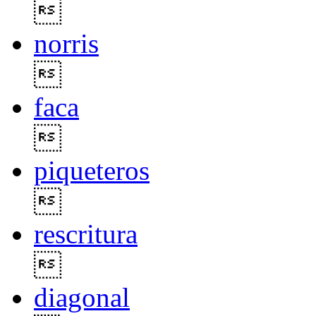

norris

faca

piqueteros

rescritura

diagonal