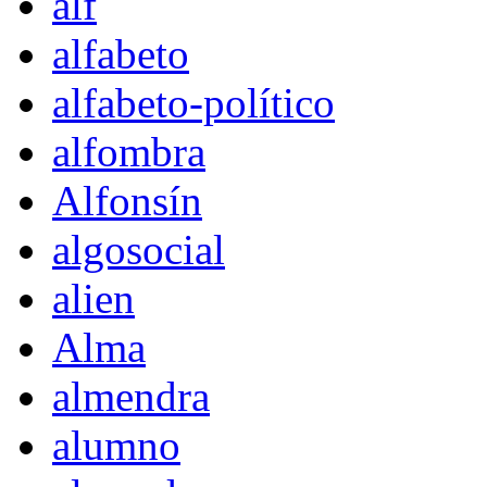
alf
alfabeto
alfabeto-político
alfombra
Alfonsín
algosocial
alien
Alma
almendra
alumno