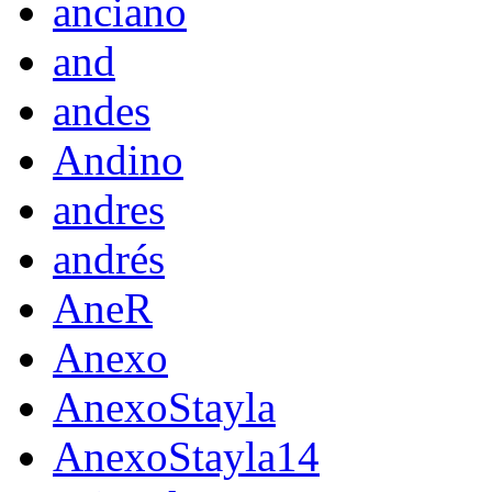
anciano
and
andes
Andino
andres
andrés
AneR
Anexo
AnexoStayla
AnexoStayla14