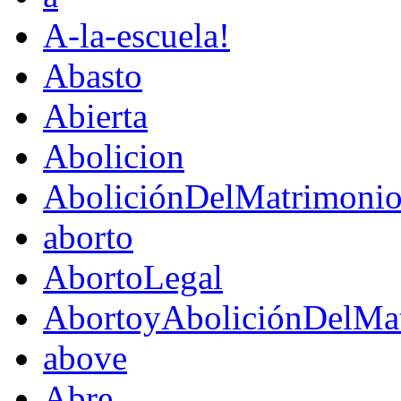
A-la-escuela!
Abasto
Abierta
Abolicion
AboliciónDelMatrimoni
aborto
AbortoLegal
AbortoyAboliciónDelMat
above
Abre