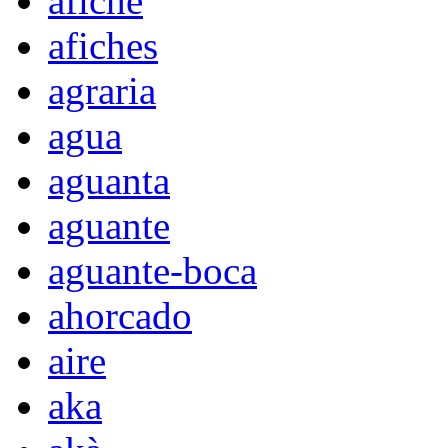
afiche
afiches
agraria
agua
aguanta
aguante
aguante-boca
ahorcado
aire
aka