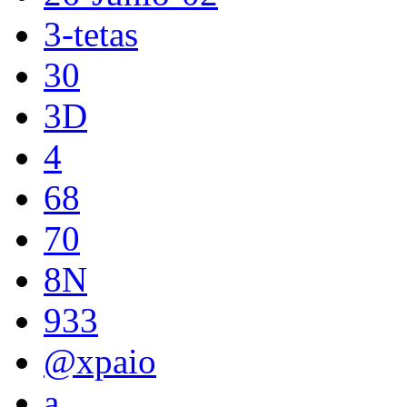
3-tetas
30
3D
4
68
70
8N
933
@xpaio
a