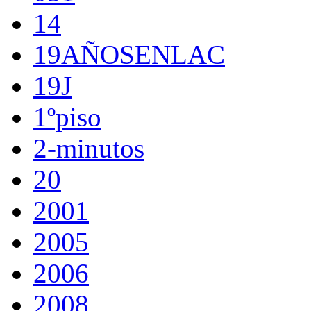
14
19AÑOSENLAC
19J
1ºpiso
2-minutos
20
2001
2005
2006
2008