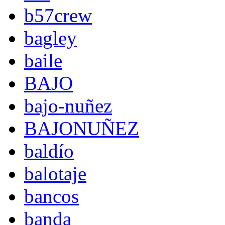
b57crew
bagley
baile
BAJO
bajo-nuñez
BAJONUÑEZ
baldío
balotaje
bancos
banda