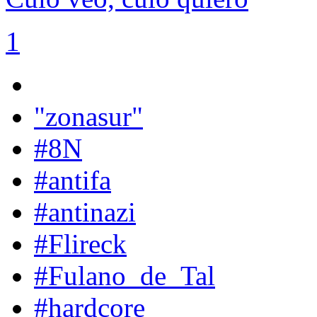
1
"zonasur"
#8N
#antifa
#antinazi
#Flireck
#Fulano_de_Tal
#hardcore