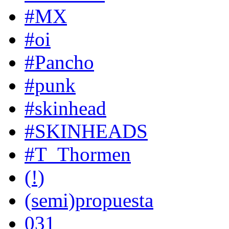
#MX
#oi
#Pancho
#punk
#skinhead
#SKINHEADS
#T_Thormen
(!)
(semi)propuesta
031