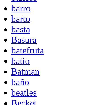
barro
barto
basta
Basura
batefruta
batio
Batman
baño
beatles
Becket