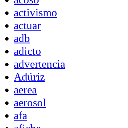
activismo
actuar
adb
adicto
advertencia
Adúriz
aerea
aerosol
afa