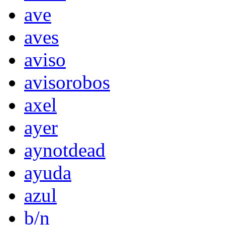
ave
aves
aviso
avisorobos
axel
ayer
aynotdead
ayuda
azul
b/n