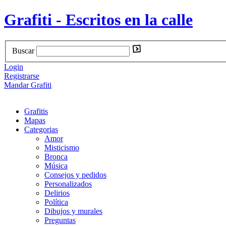
Grafiti - Escritos en la calle
Buscar
Login
Registrarse
Mandar Grafiti
Grafitis
Mapas
Categorias
Amor
Misticismo
Bronca
Música
Consejos y pedidos
Personalizados
Delirios
Política
Dibujos y murales
Preguntas