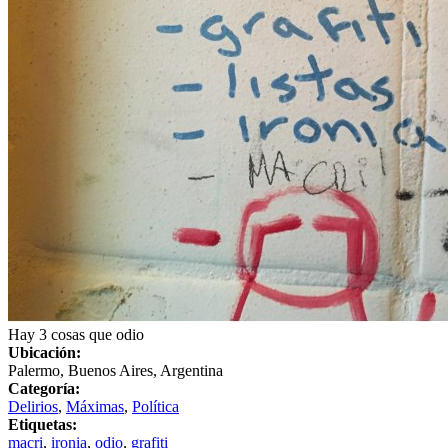
Hay 3 cosas que odio
Ubicación:
Palermo, Buenos Aires, Argentina
Categoría:
Delirios
,
Máximas
,
Política
Etiquetas:
macri
,
ironia
,
odio
,
grafiti