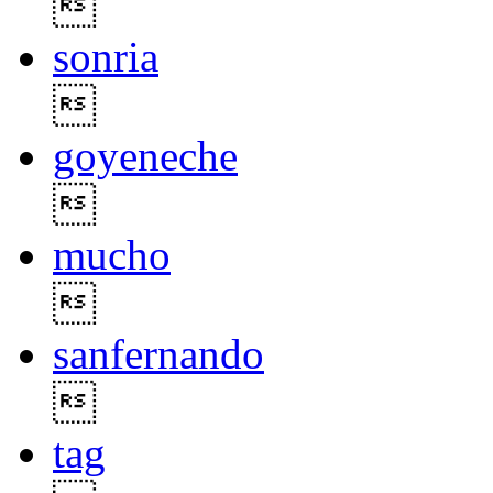

sonria

goyeneche

mucho

sanfernando

tag