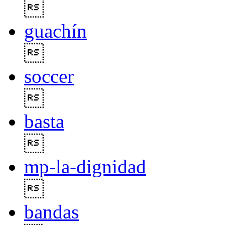

guachín

soccer

basta

mp-la-dignidad

bandas