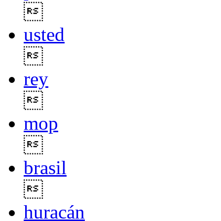

usted

rey

mop

brasil

huracán