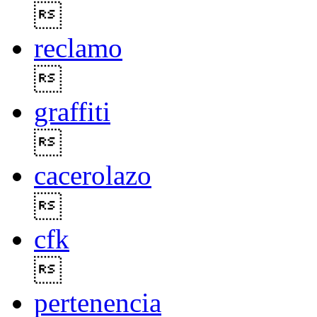

reclamo

graffiti

cacerolazo

cfk

pertenencia