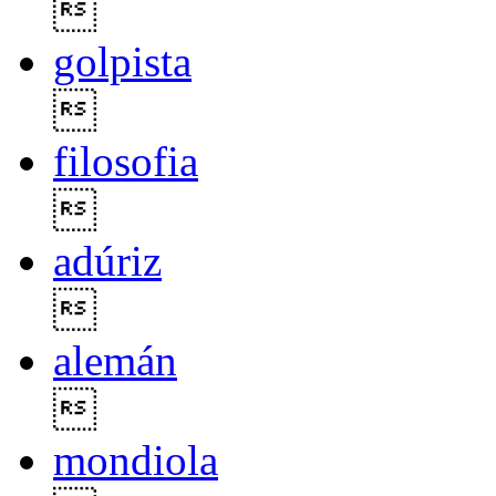

golpista

filosofia

adúriz

alemán

mondiola