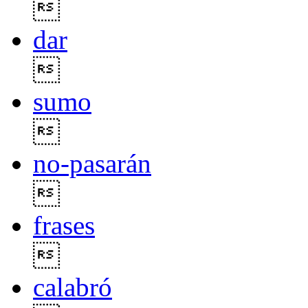

dar

sumo

no-pasarán

frases

calabró