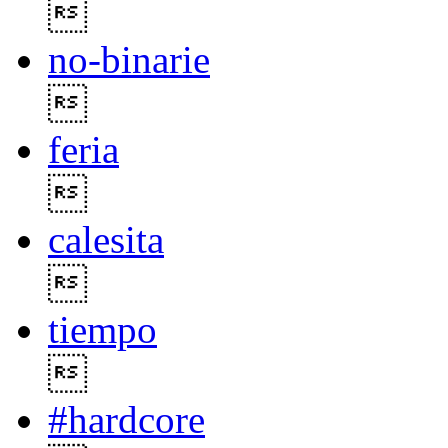

no-binarie

feria

calesita

tiempo

#hardcore