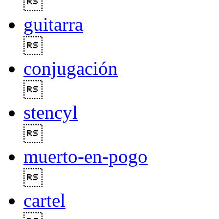

guitarra

conjugación

stencyl

muerto-en-pogo

cartel