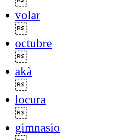

volar

octubre

akà

locura

gimnasio