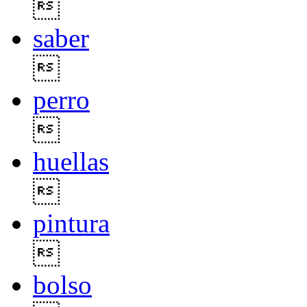

saber

perro

huellas

pintura

bolso