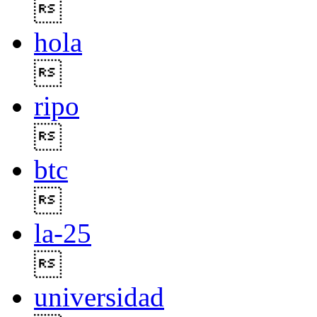

hola

ripo

btc

la-25

universidad