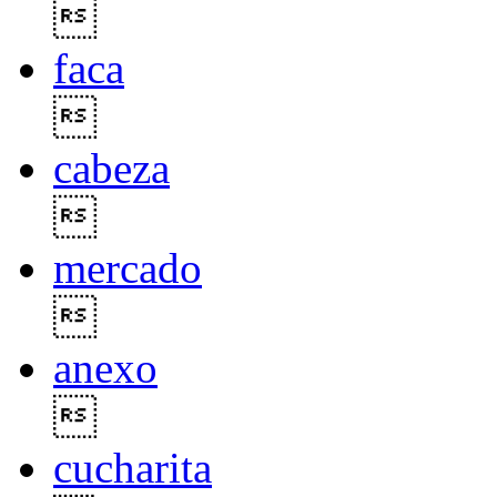

faca

cabeza

mercado

anexo

cucharita