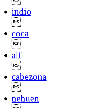

indio

coca

alf

cabezona

nehuen