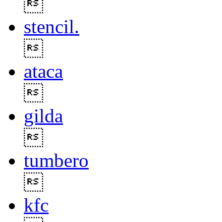

stencil.

ataca

gilda

tumbero

kfc