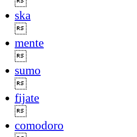

ska

mente

sumo

fijate

comodoro