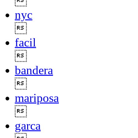

nyc

facil

bandera

mariposa

garca