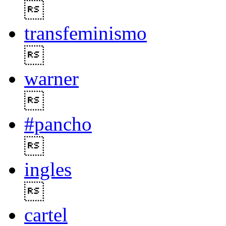

transfeminismo

warner

#pancho

ingles

cartel