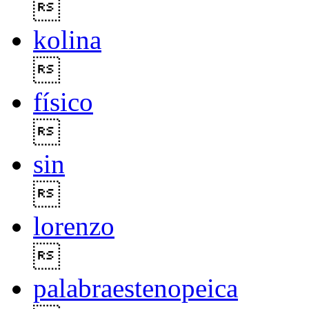

kolina

físico

sin

lorenzo

palabraestenopeica