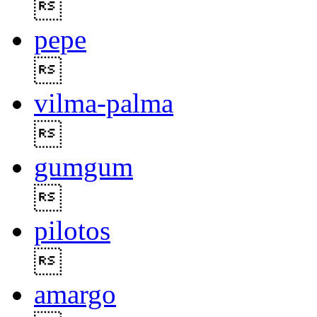

pepe

vilma-palma

gumgum

pilotos

amargo