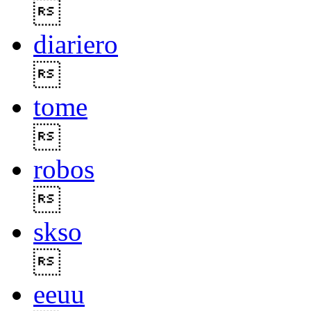

diariero

tome

robos

skso

eeuu