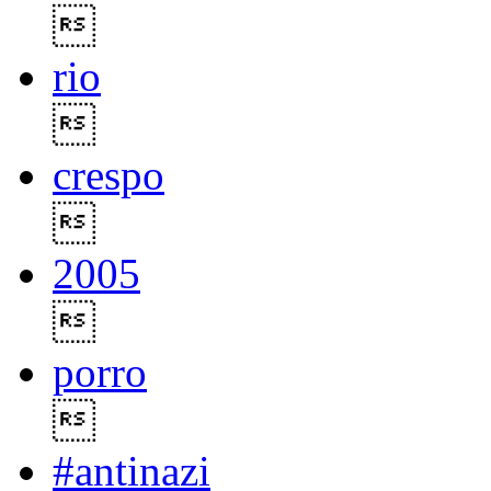

rio

crespo

2005

porro

#antinazi