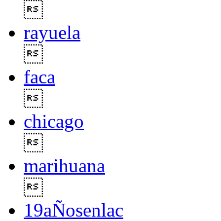

rayuela

faca

chicago

marihuana

19aÑosenlac