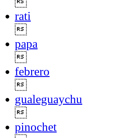

rati

papa

febrero

gualeguaychu

pinochet