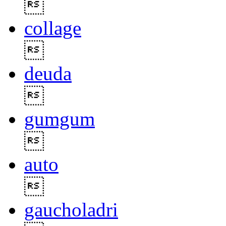

collage

deuda

gumgum

auto

gaucholadri