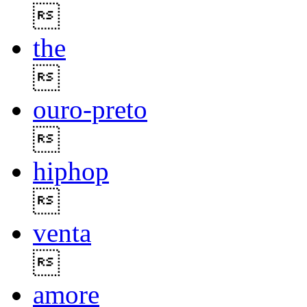

the

ouro-preto

hiphop

venta

amore