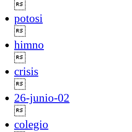

potosi

himno

crisis

26-junio-02

colegio