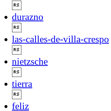

durazno

las-calles-de-villa-crespo

nietzsche

tierra

feliz