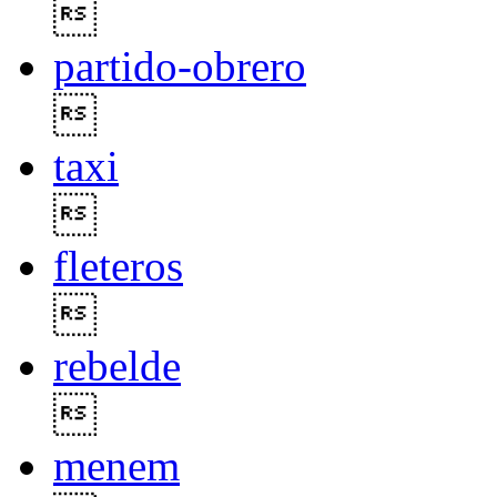

partido-obrero

taxi

fleteros

rebelde

menem