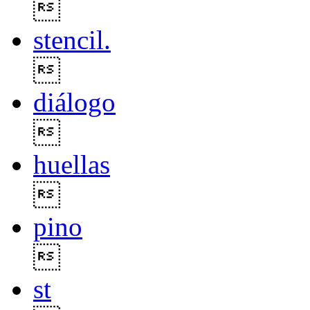

stencil.

diálogo

huellas

pino

st