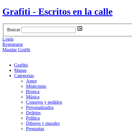
Grafiti - Escritos en la calle
Buscar
Login
Registrarse
Mandar Grafiti
Grafitis
Mapas
Categorias
Amor
Misticismo
Bronca
Música
Consejos y pedidos
Personalizados
Delirios
Política
Dibujos y murales
Preguntas