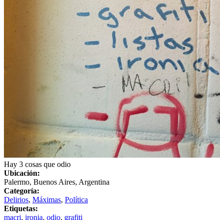
Hay 3 cosas que odio
Ubicación:
Palermo, Buenos Aires, Argentina
Categoría:
Delirios
,
Máximas
,
Política
Etiquetas:
macri
,
ironia
,
odio
,
grafiti