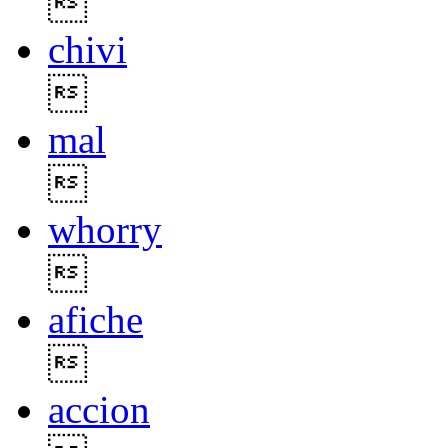

chivi

mal

whorry

afiche

accion