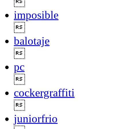

imposible

balotaje

pc

cockergraffiti

juniorfrio