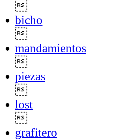

bicho

mandamientos

piezas

lost

grafitero