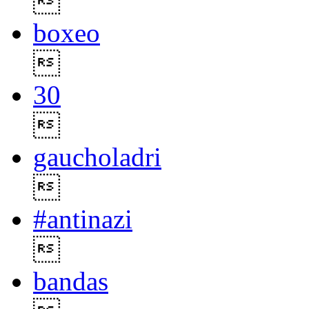

boxeo

30

gaucholadri

#antinazi

bandas