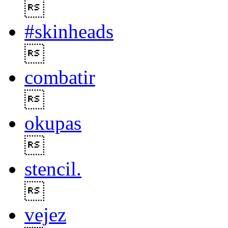

#skinheads

combatir

okupas

stencil.

vejez