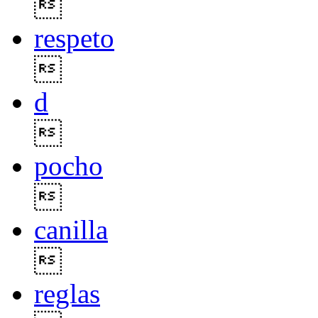

respeto

d

pocho

canilla

reglas