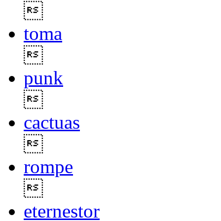

toma

punk

cactuas

rompe

eternestor