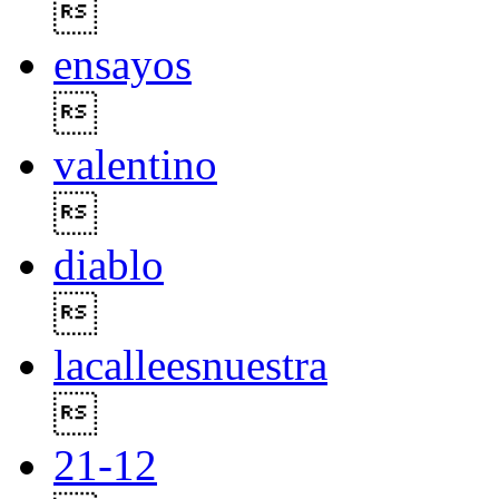

ensayos

valentino

diablo

lacalleesnuestra

21-12