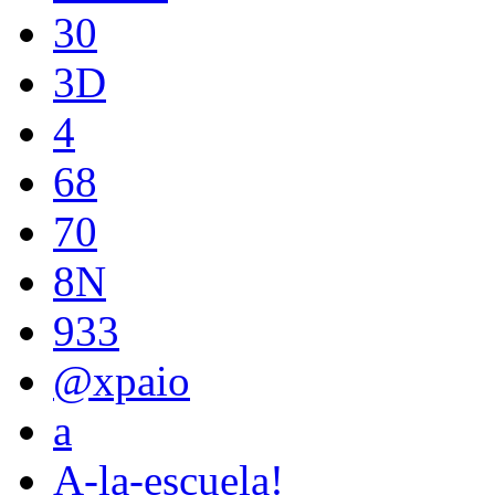
30
3D
4
68
70
8N
933
@xpaio
a
A-la-escuela!