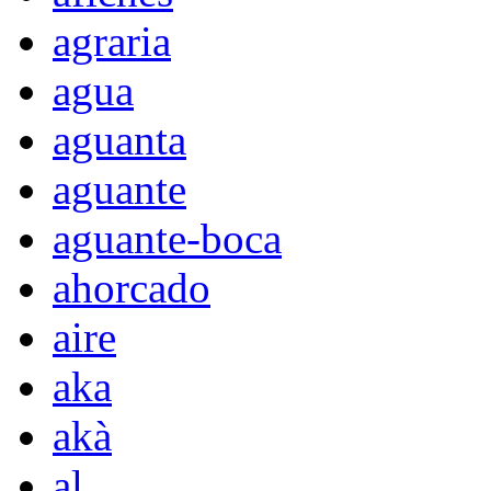
agraria
agua
aguanta
aguante
aguante-boca
ahorcado
aire
aka
akà
al