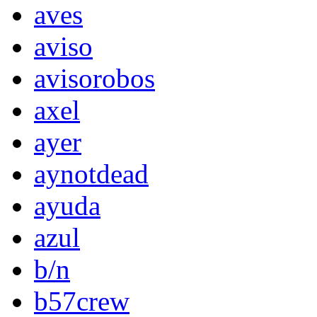
aves
aviso
avisorobos
axel
ayer
aynotdead
ayuda
azul
b/n
b57crew