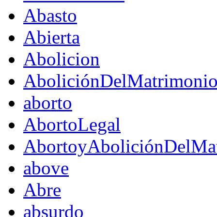
Abasto
Abierta
Abolicion
AboliciónDelMatrimoni
aborto
AbortoLegal
AbortoyAboliciónDelMat
above
Abre
absurdo