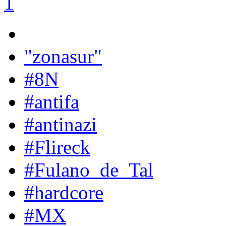
1
"zonasur"
#8N
#antifa
#antinazi
#Flireck
#Fulano_de_Tal
#hardcore
#MX