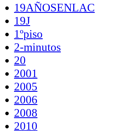
19AÑOSENLAC
19J
1ºpiso
2-minutos
20
2001
2005
2006
2008
2010