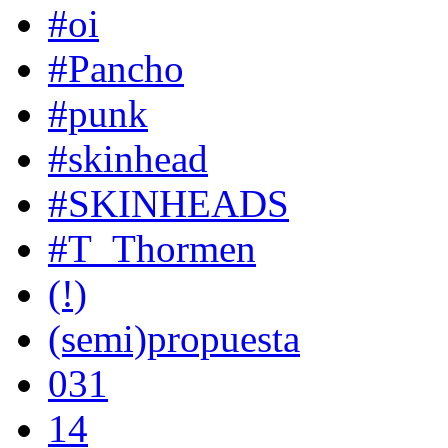
#oi
#Pancho
#punk
#skinhead
#SKINHEADS
#T_Thormen
(!)
(semi)propuesta
031
14