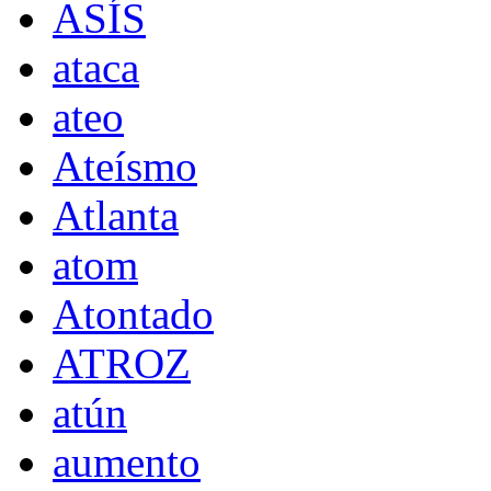
ASÍS
ataca
ateo
Ateísmo
Atlanta
atom
Atontado
ATROZ
atún
aumento