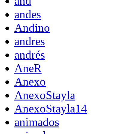
and
andes
Andino
andres
andrés
AneR
Anexo
AnexoStayla
AnexoStayla14
animados