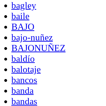
bagley
baile
BAJO
bajo-nuñez
BAJONUÑEZ
baldío
balotaje
bancos
banda
bandas