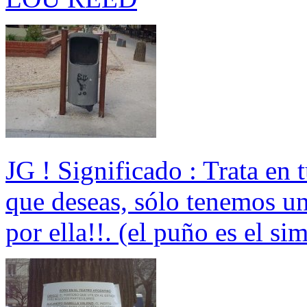
JG ! Significado : Trata en 
que deseas, sólo tenemos un
por ella!!. (el puño es el si