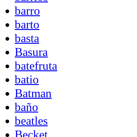
barro
barto
basta
Basura
batefruta
batio
Batman
baño
beatles
Becket