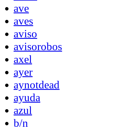
ave
aves
aviso
avisorobos
axel
ayer
aynotdead
ayuda
azul
b/n