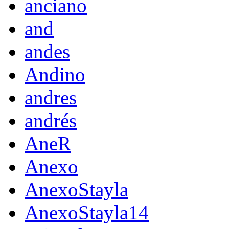
anciano
and
andes
Andino
andres
andrés
AneR
Anexo
AnexoStayla
AnexoStayla14