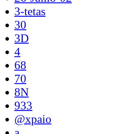
3-tetas
30
3D
4
68
70
8N
933
@xpaio
a