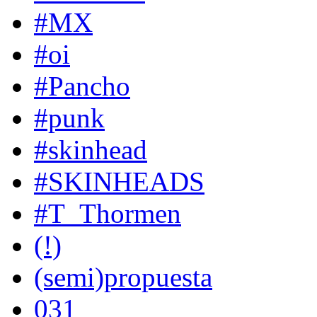
#MX
#oi
#Pancho
#punk
#skinhead
#SKINHEADS
#T_Thormen
(!)
(semi)propuesta
031