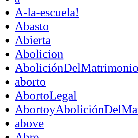
A-la-escuela!
Abasto
Abierta
Abolicion
AboliciónDelMatrimoni
aborto
AbortoLegal
AbortoyAboliciónDelMat
above
Abre