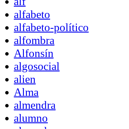
alf
alfabeto
alfabeto-político
alfombra
Alfonsín
algosocial
alien
Alma
almendra
alumno