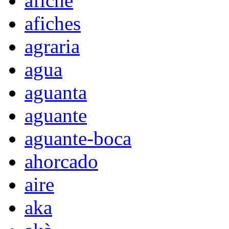
afiche
afiches
agraria
agua
aguanta
aguante
aguante-boca
ahorcado
aire
aka