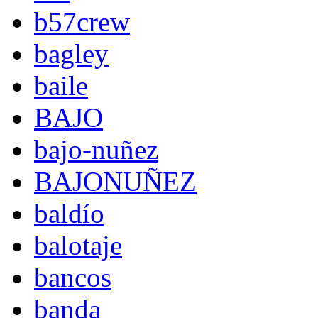
b57crew
bagley
baile
BAJO
bajo-nuñez
BAJONUÑEZ
baldío
balotaje
bancos
banda