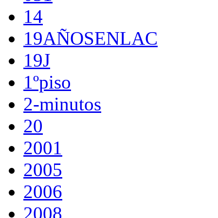
14
19AÑOSENLAC
19J
1ºpiso
2-minutos
20
2001
2005
2006
2008