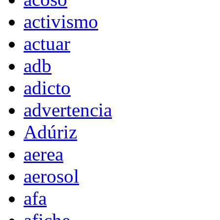
activismo
actuar
adb
adicto
advertencia
Adúriz
aerea
aerosol
afa