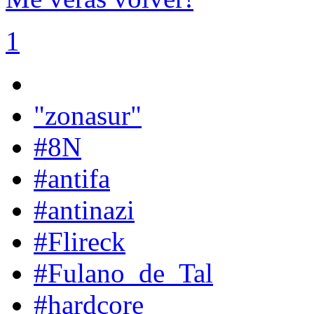
1
"zonasur"
#8N
#antifa
#antinazi
#Flireck
#Fulano_de_Tal
#hardcore