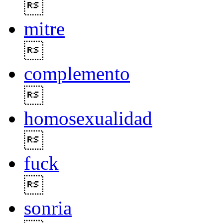

mitre

complemento

homosexualidad

fuck

sonria