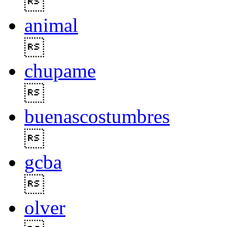

animal

chupame

buenascostumbres

gcba

olver