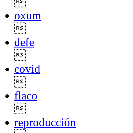

oxum

defe

covid

flaco

reproducción