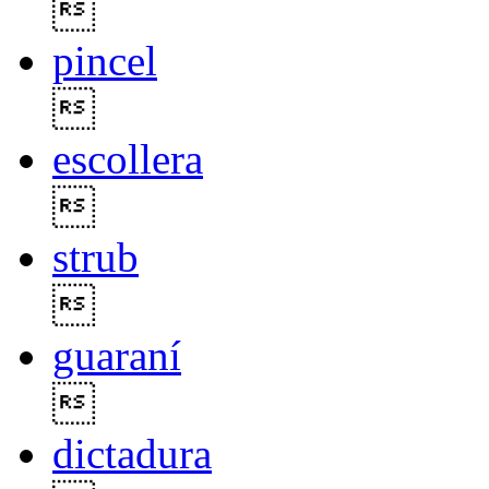

pincel

escollera

strub

guaraní

dictadura