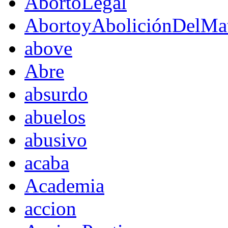
AbortoLegal
AbortoyAboliciónDelMat
above
Abre
absurdo
abuelos
abusivo
acaba
Academia
accion