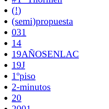
(!)
(semi)propuesta
031
14
19AÑOSENLAC
19J
1ºpiso
2-minutos
20
2001