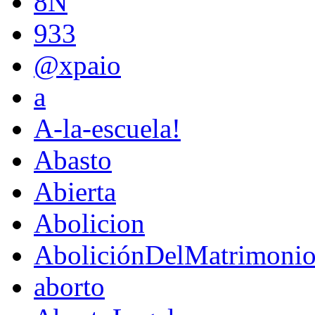
8N
933
@xpaio
a
A-la-escuela!
Abasto
Abierta
Abolicion
AboliciónDelMatrimoni
aborto