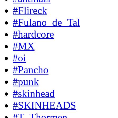
#Flireck
#Fulano_de_Tal
#hardcore
#MX
#oi
#Pancho
#punk
#skinhead
#SKINHEADS
#T_Thormen