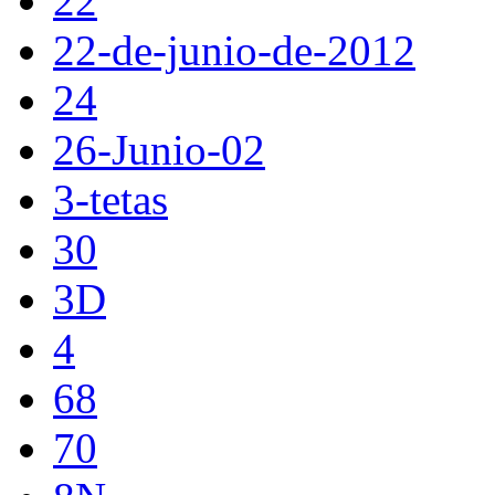
22
22-de-junio-de-2012
24
26-Junio-02
3-tetas
30
3D
4
68
70