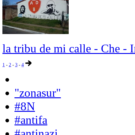
la tribu de mi calle - Che - 
1
-
2
-
3
-
4
"zonasur"
#8N
#antifa
#antinazi