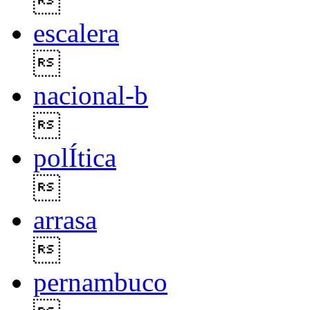

escalera

nacional-b

polÍtica

arrasa

pernambuco