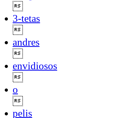

3-tetas

andres

envidiosos

o

pelis