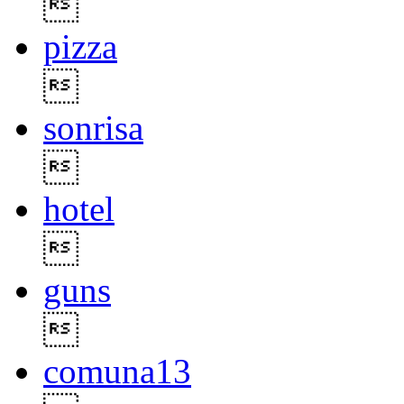

pizza

sonrisa

hotel

guns

comuna13