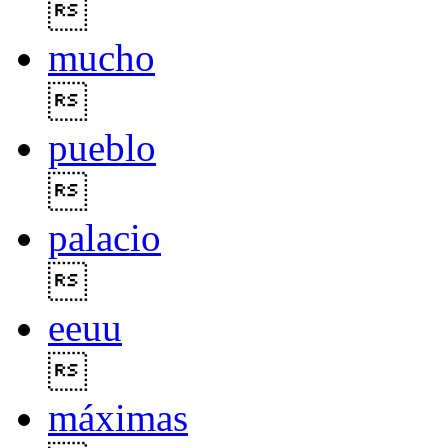

mucho

pueblo

palacio

eeuu

máximas