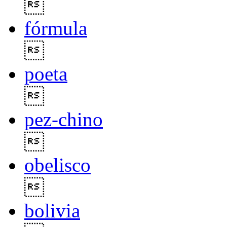

fórmula

poeta

pez-chino

obelisco

bolivia