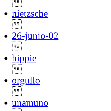

nietzsche

26-junio-02

hippie

orgullo

unamuno