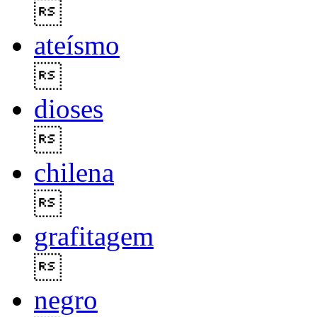

ateísmo

dioses

chilena

grafitagem

negro