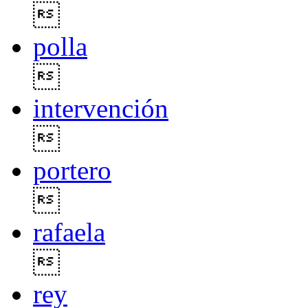

polla

intervención

portero

rafaela

rey