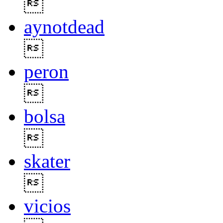

aynotdead

peron

bolsa

skater

vicios