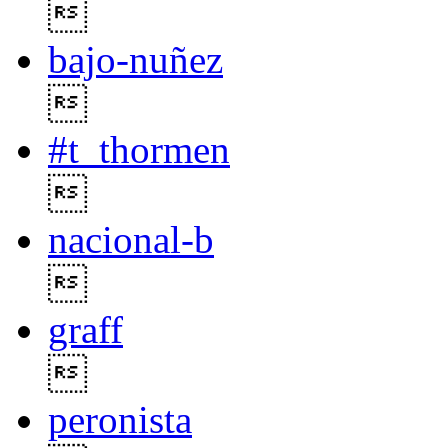

bajo-nuñez

#t_thormen

nacional-b

graff

peronista