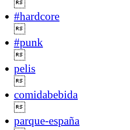

#hardcore

#punk

pelis

comidabebida

parque-españa