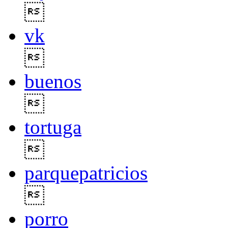

vk

buenos

tortuga

parquepatricios

porro