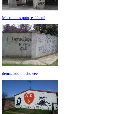
Macri no es puto, es liberal
demaciado mucho eee