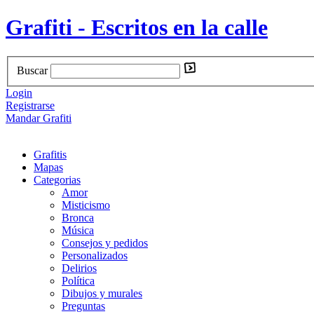
Grafiti - Escritos en la calle
Buscar
Login
Registrarse
Mandar Grafiti
Grafitis
Mapas
Categorias
Amor
Misticismo
Bronca
Música
Consejos y pedidos
Personalizados
Delirios
Política
Dibujos y murales
Preguntas