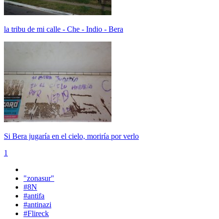
la tribu de mi calle - Che - Indio - Bera
Si Bera jugaría en el cielo, moriría por verlo
1
"zonasur"
#8N
#antifa
#antinazi
#Flireck