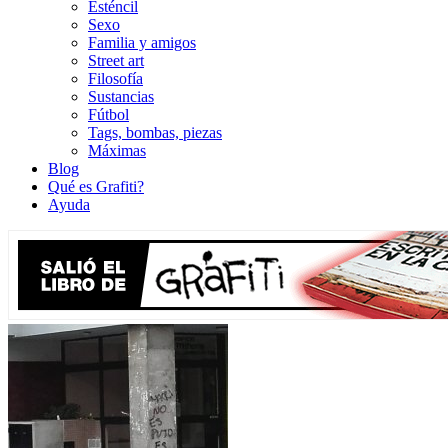
Esténcil
Sexo
Familia y amigos
Street art
Filosofía
Sustancias
Fútbol
Tags, bombas, piezas
Máximas
Blog
Qué es Grafiti?
Ayuda