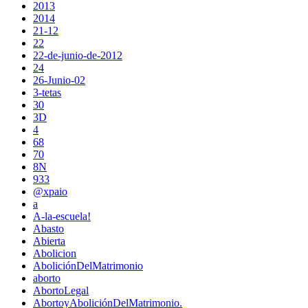
2013
2014
21-12
22
22-de-junio-de-2012
24
26-Junio-02
3-tetas
30
3D
4
68
70
8N
933
@xpaio
a
A-la-escuela!
Abasto
Abierta
Abolicion
AboliciónDelMatrimonio
aborto
AbortoLegal
AbortoyAboliciónDelMatrimonio.