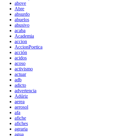
above
Abre
absurdo
abuelos
abusivo
acaba
Academia
accion
AccionPoetica
acción
acidos
acoso
activismo
actuar
adb
adicto
advertencia
Adúriz
aerea
aerosol
afa
afiche
afiches
agraria
agua