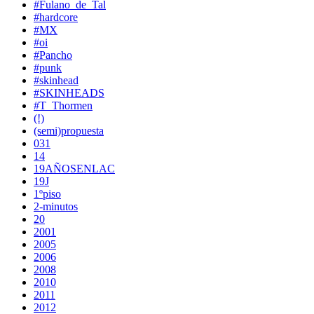
#Fulano_de_Tal
#hardcore
#MX
#oi
#Pancho
#punk
#skinhead
#SKINHEADS
#T_Thormen
(!)
(semi)propuesta
031
14
19AÑOSENLAC
19J
1ºpiso
2-minutos
20
2001
2005
2006
2008
2010
2011
2012