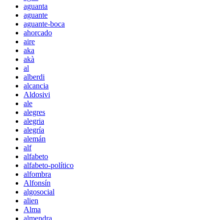
aguanta
aguante
aguante-boca
ahorcado
aire
aka
akà
al
alberdi
alcancia
Aldosivi
ale
alegres
alegria
alegría
alemán
alf
alfabeto
alfabeto-político
alfombra
Alfonsín
algosocial
alien
Alma
almendra