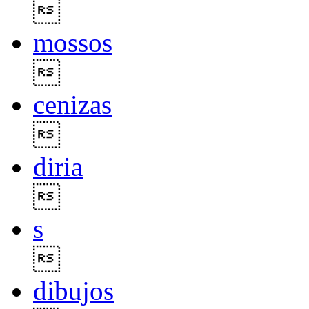

mossos

cenizas

diria

s

dibujos