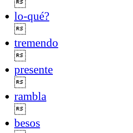

lo-qué?

tremendo

presente

rambla

besos