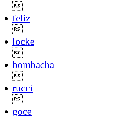

feliz

locke

bombacha

rucci

goce