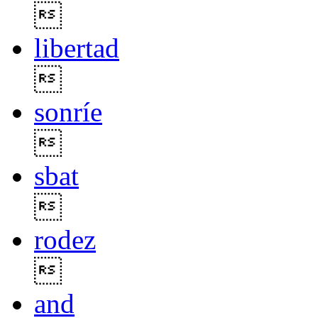

libertad

sonríe

sbat

rodez

and