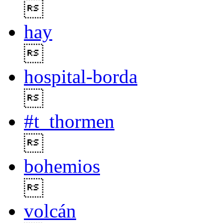

hay

hospital-borda

#t_thormen

bohemios

volcán