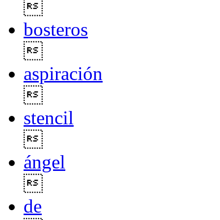

bosteros

aspiración

stencil

ángel

de