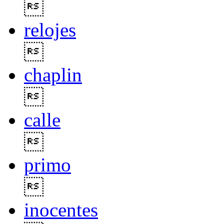

relojes

chaplin

calle

primo

inocentes