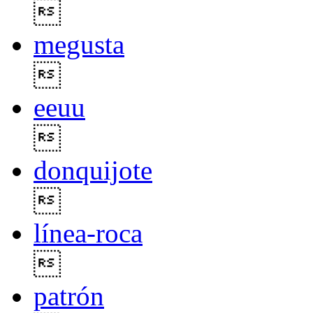

megusta

eeuu

donquijote

línea-roca

patrón