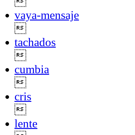

vaya-mensaje

tachados

cumbia

cris

lente