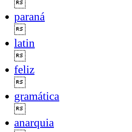

paraná

latin

feliz

gramática

anarquia