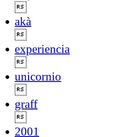

akà

experiencia

unicornio

graff

2001