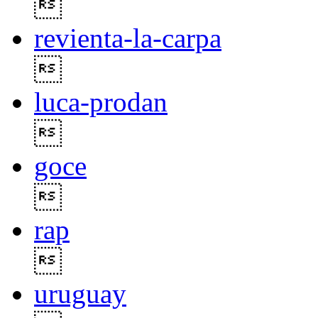

revienta-la-carpa

luca-prodan

goce

rap

uruguay