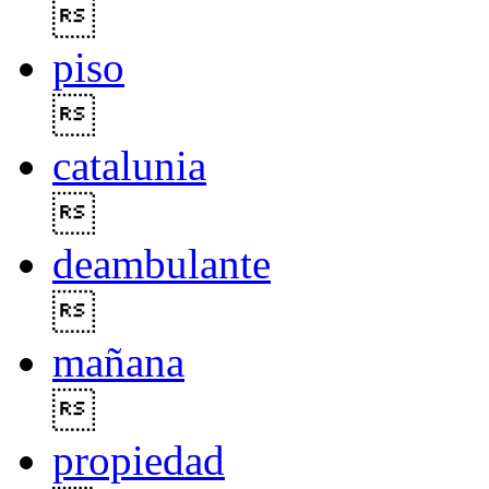

piso

catalunia

deambulante

mañana

propiedad