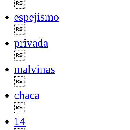

espejismo

privada

malvinas

chaca

14