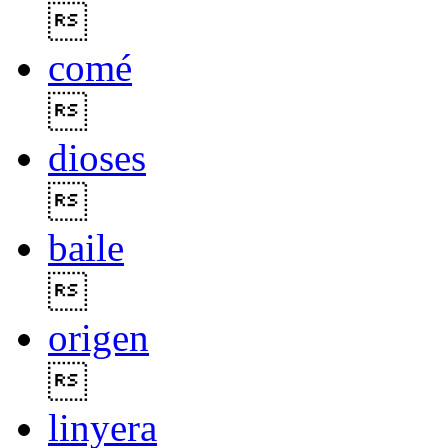

comé

dioses

baile

origen

linyera