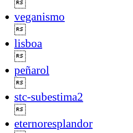

veganismo

lisboa

peñarol

stc-subestima2

eternoresplandor