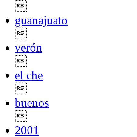

guanajuato

verón

el che

buenos

2001