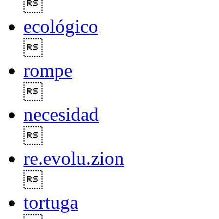

ecológico

rompe

necesidad

re.evolu.zion

tortuga