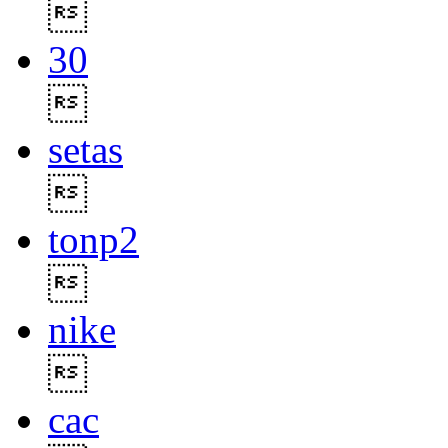

30

setas

tonp2

nike

cac