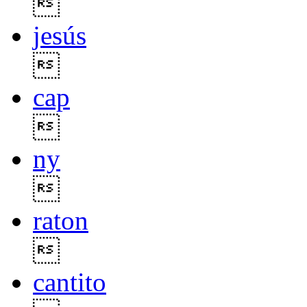

jesús

cap

ny

raton

cantito