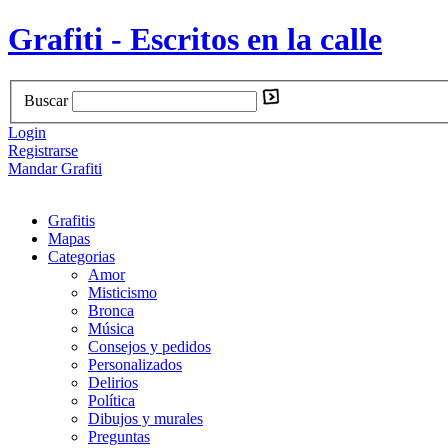
Grafiti - Escritos en la calle
Buscar
Login
Registrarse
Mandar Grafiti
Grafitis
Mapas
Categorias
Amor
Misticismo
Bronca
Música
Consejos y pedidos
Personalizados
Delirios
Política
Dibujos y murales
Preguntas