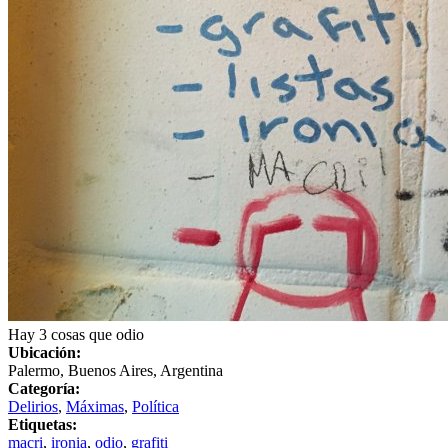
Hay 3 cosas que odio
Ubicación:
Palermo, Buenos Aires, Argentina
Categoría:
Delirios
,
Máximas
,
Política
Etiquetas:
macri
,
ironia
,
odio
,
grafiti