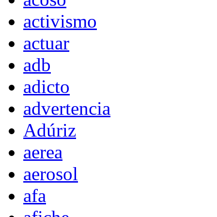
activismo
actuar
adb
adicto
advertencia
Adúriz
aerea
aerosol
afa