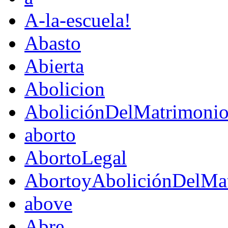
A-la-escuela!
Abasto
Abierta
Abolicion
AboliciónDelMatrimoni
aborto
AbortoLegal
AbortoyAboliciónDelMat
above
Abre