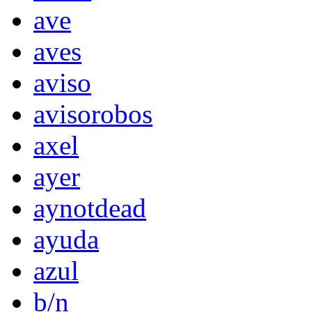
ave
aves
aviso
avisorobos
axel
ayer
aynotdead
ayuda
azul
b/n