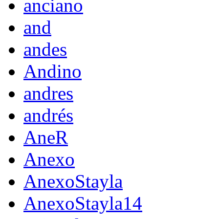
anciano
and
andes
Andino
andres
andrés
AneR
Anexo
AnexoStayla
AnexoStayla14