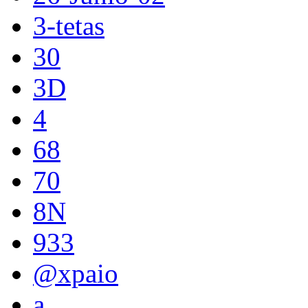
3-tetas
30
3D
4
68
70
8N
933
@xpaio
a