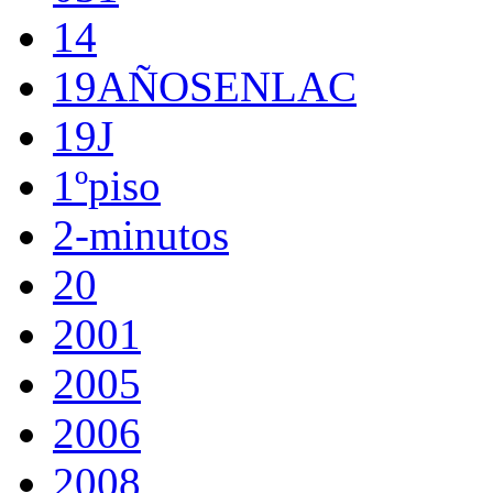
14
19AÑOSENLAC
19J
1ºpiso
2-minutos
20
2001
2005
2006
2008