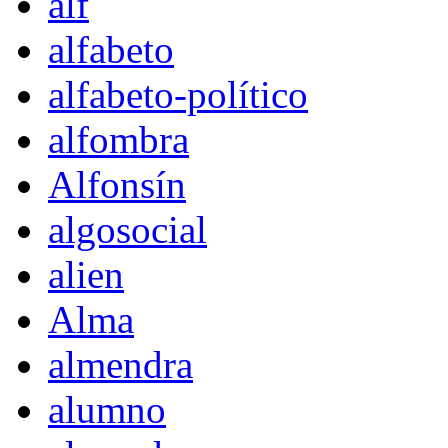
alf
alfabeto
alfabeto-político
alfombra
Alfonsín
algosocial
alien
Alma
almendra
alumno