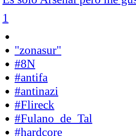
1
"zonasur"
#8N
#antifa
#antinazi
#Flireck
#Fulano_de_Tal
#hardcore