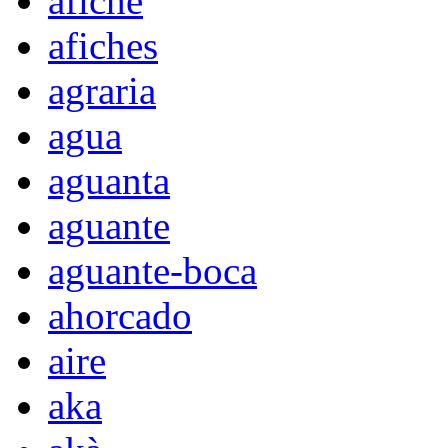
afiche
afiches
agraria
agua
aguanta
aguante
aguante-boca
ahorcado
aire
aka