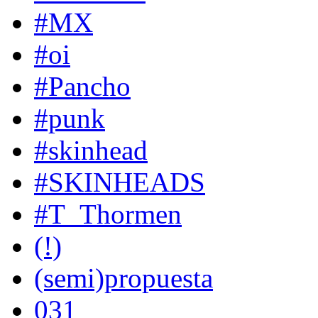
#MX
#oi
#Pancho
#punk
#skinhead
#SKINHEADS
#T_Thormen
(!)
(semi)propuesta
031