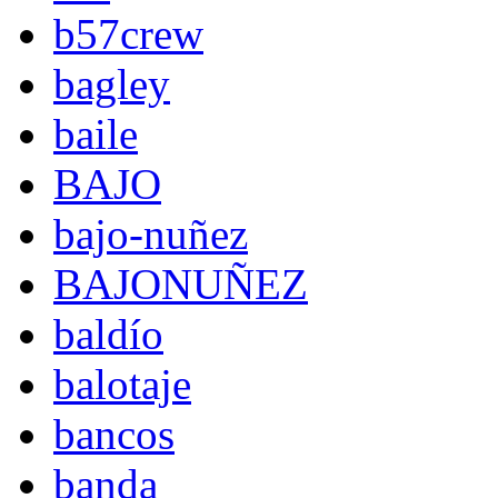
b57crew
bagley
baile
BAJO
bajo-nuñez
BAJONUÑEZ
baldío
balotaje
bancos
banda