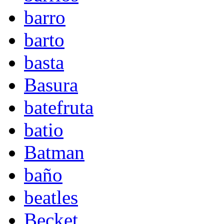
barro
barto
basta
Basura
batefruta
batio
Batman
baño
beatles
Becket