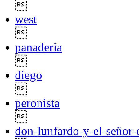

west

panaderia

diego

peronista

don-lunfardo-y-el-señor-