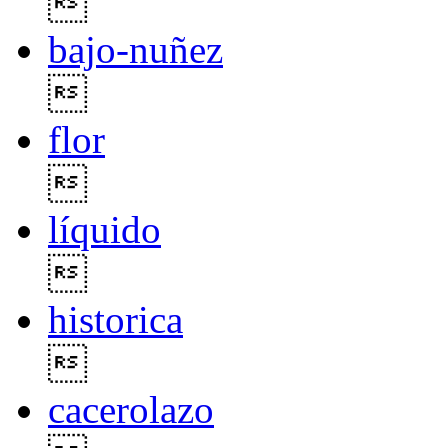

bajo-nuñez

flor

líquido

historica

cacerolazo