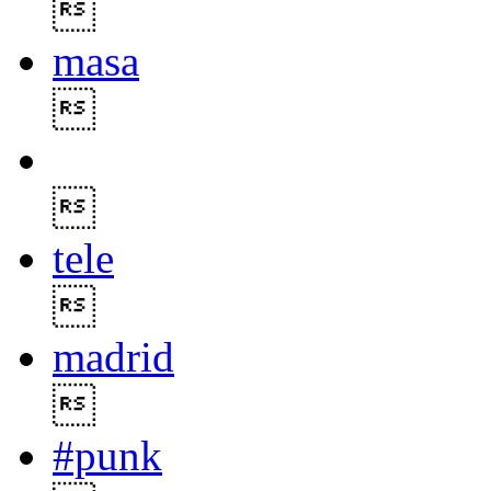

masa


tele

madrid

#punk