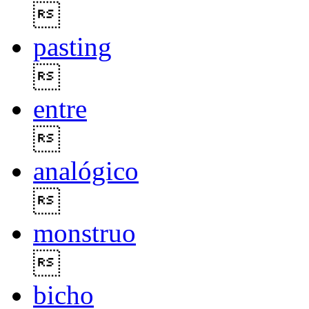

pasting

entre

analógico

monstruo

bicho