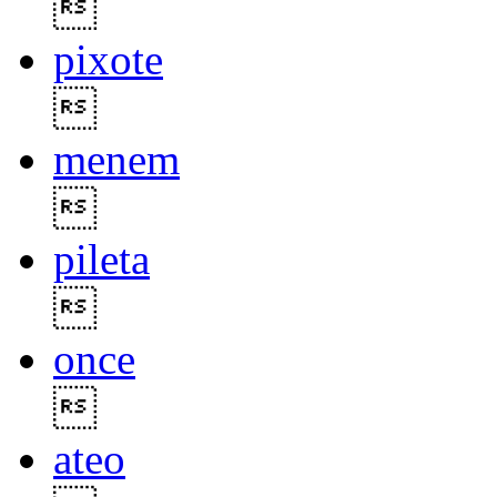

pixote

menem

pileta

once

ateo