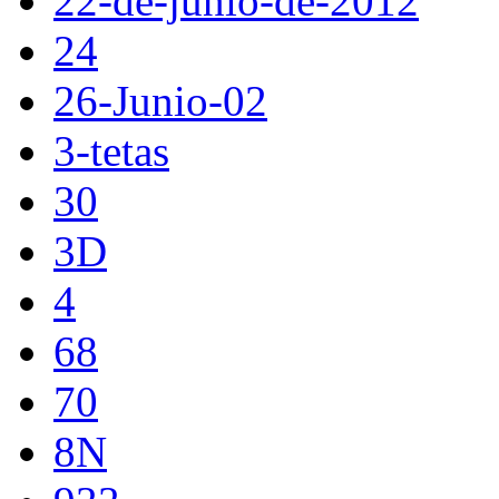
22-de-junio-de-2012
24
26-Junio-02
3-tetas
30
3D
4
68
70
8N