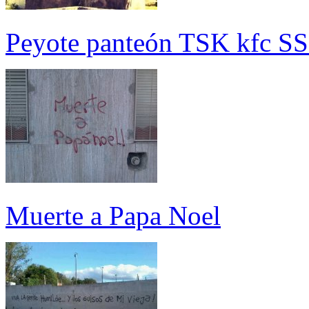
Peyote panteón TSK kfc S
Muerte a Papa Noel