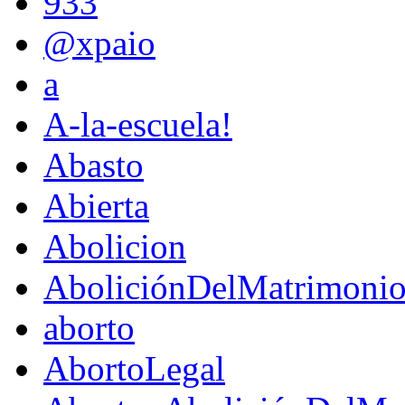
933
@xpaio
a
A-la-escuela!
Abasto
Abierta
Abolicion
AboliciónDelMatrimoni
aborto
AbortoLegal