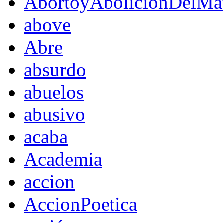
AbortoyAboliciónDelMat
above
Abre
absurdo
abuelos
abusivo
acaba
Academia
accion
AccionPoetica