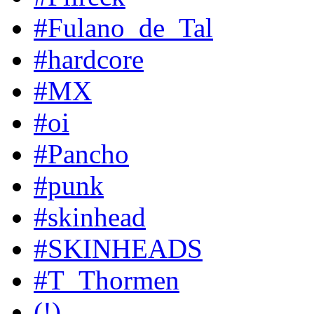
#Fulano_de_Tal
#hardcore
#MX
#oi
#Pancho
#punk
#skinhead
#SKINHEADS
#T_Thormen
(!)