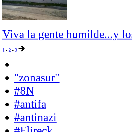
Viva la gente humilde...y lo
1
-
2
-
3
"zonasur"
#8N
#antifa
#antinazi
#Flireck