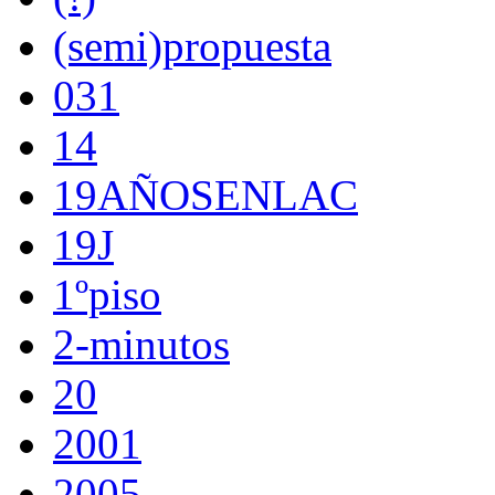
(semi)propuesta
031
14
19AÑOSENLAC
19J
1ºpiso
2-minutos
20
2001
2005