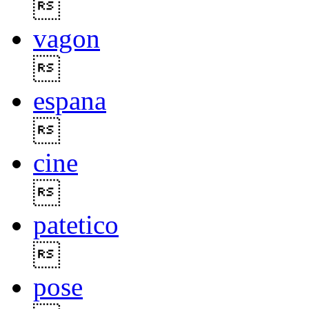

vagon

espana

cine

patetico

pose