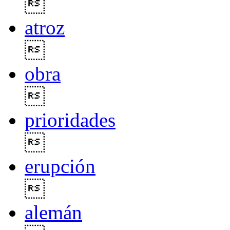

atroz

obra

prioridades

erupción

alemán