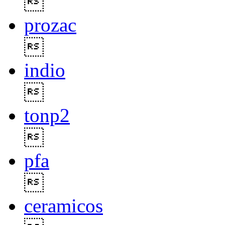

prozac

indio

tonp2

pfa

ceramicos