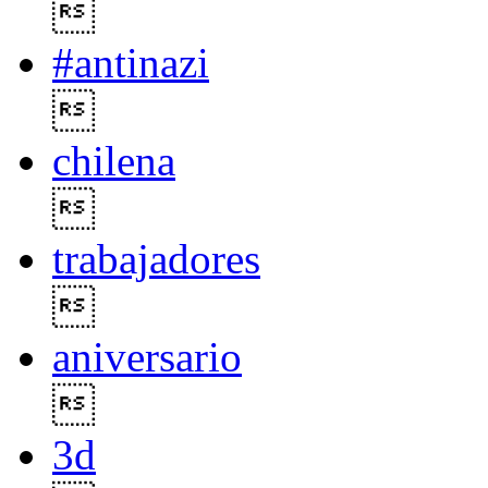

#antinazi

chilena

trabajadores

aniversario

3d