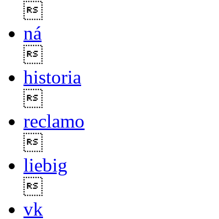

ná

historia

reclamo

liebig

vk