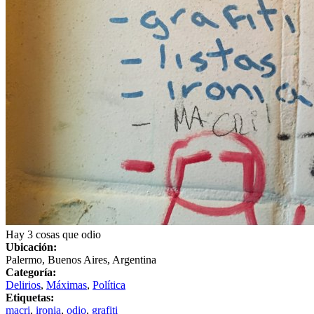
Hay 3 cosas que odio
Ubicación:
Palermo, Buenos Aires, Argentina
Categoría:
Delirios
,
Máximas
,
Política
Etiquetas:
macri
,
ironia
,
odio
,
grafiti