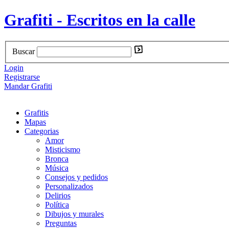
Grafiti - Escritos en la calle
Buscar
Login
Registrarse
Mandar Grafiti
Grafitis
Mapas
Categorias
Amor
Misticismo
Bronca
Música
Consejos y pedidos
Personalizados
Delirios
Política
Dibujos y murales
Preguntas