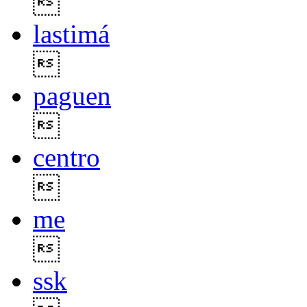

lastimá

paguen

centro

me

ssk