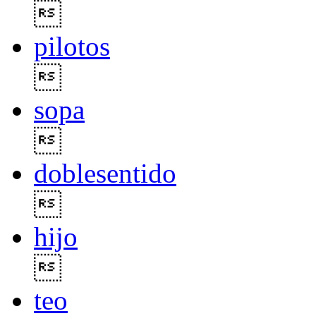

pilotos

sopa

doblesentido

hijo

teo