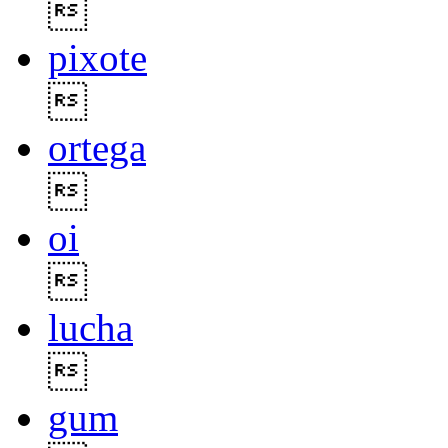

pixote

ortega

oi

lucha

gum