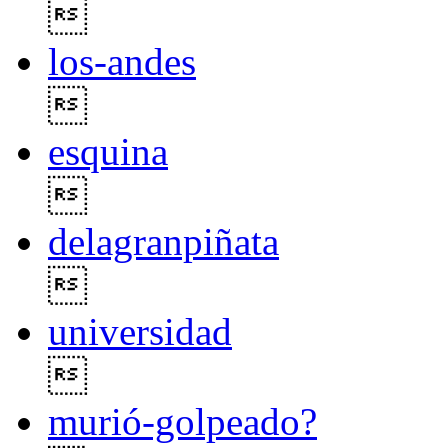

los-andes

esquina

delagranpiñata

universidad

murió-golpeado?