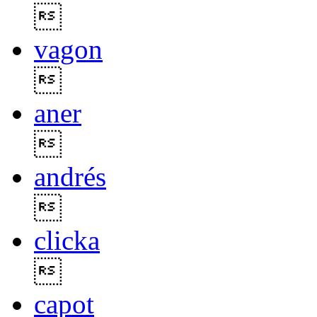

vagon

aner

andrés

clicka

capot