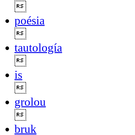

poésia

tautología

is

grolou

bruk