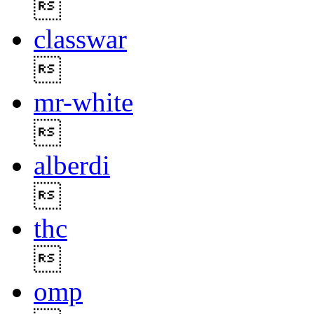

classwar

mr-white

alberdi

thc

omp