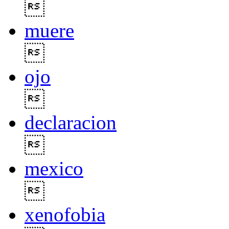

muere

ojo

declaracion

mexico

xenofobia