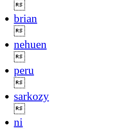

brian

nehuen

peru

sarkozy

ni