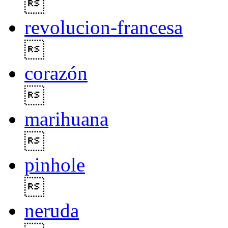

revolucion-francesa

corazón

marihuana

pinhole

neruda