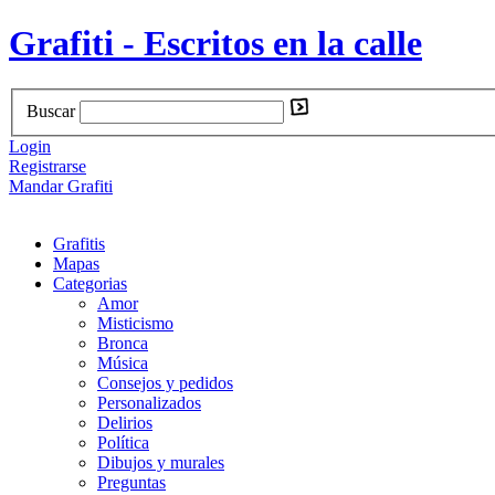
Grafiti - Escritos en la calle
Buscar
Login
Registrarse
Mandar Grafiti
Grafitis
Mapas
Categorias
Amor
Misticismo
Bronca
Música
Consejos y pedidos
Personalizados
Delirios
Política
Dibujos y murales
Preguntas