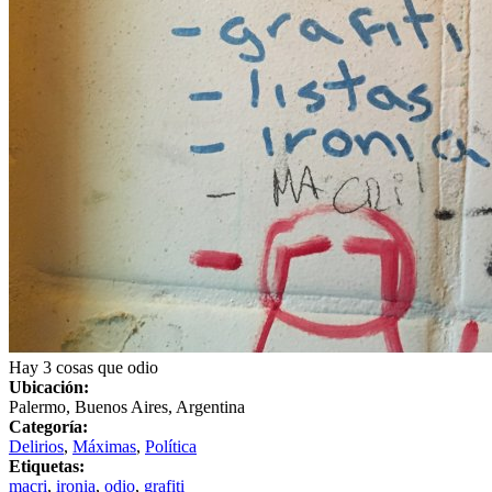
Hay 3 cosas que odio
Ubicación:
Palermo, Buenos Aires, Argentina
Categoría:
Delirios
,
Máximas
,
Política
Etiquetas:
macri
,
ironia
,
odio
,
grafiti