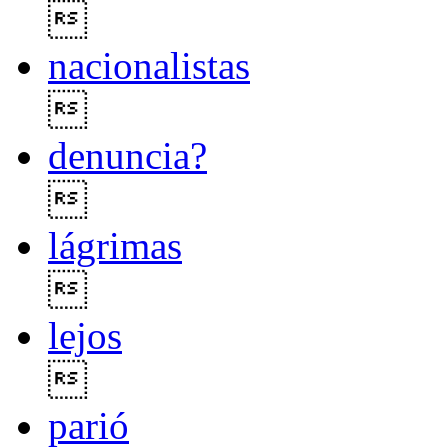

nacionalistas

denuncia?

lágrimas

lejos

parió