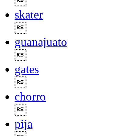

skater

guanajuato

gates

chorro

pija