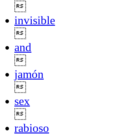

invisible

and

jamón

sex

rabioso