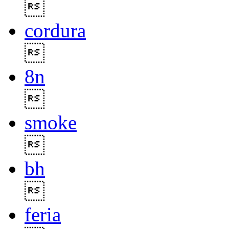

cordura

8n

smoke

bh

feria