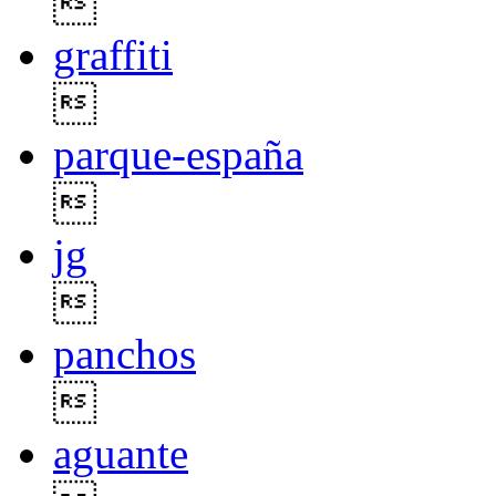

graffiti

parque-españa

jg

panchos

aguante