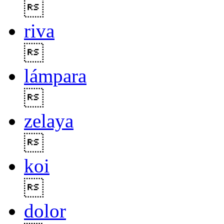

riva

lámpara

zelaya

koi

dolor