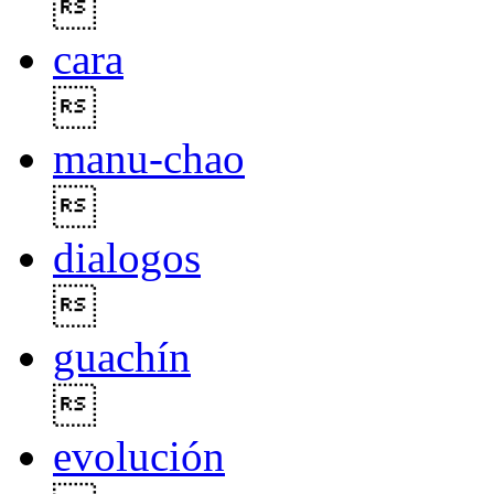

cara

manu-chao

dialogos

guachín

evolución