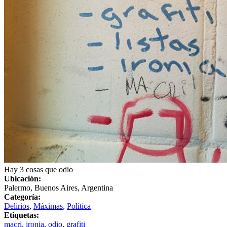
Hay 3 cosas que odio
Ubicación:
Palermo, Buenos Aires, Argentina
Categoría:
Delirios
,
Máximas
,
Política
Etiquetas:
macri
,
ironia
,
odio
,
grafiti