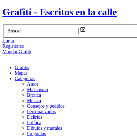
Grafiti - Escritos en la calle
Buscar
Login
Registrarse
Mandar Grafiti
Grafitis
Mapas
Categorias
Amor
Misticismo
Bronca
Música
Consejos y pedidos
Personalizados
Delirios
Política
Dibujos y murales
Preguntas