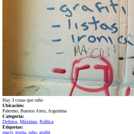
Hay 3 cosas que odio
Ubicación:
Palermo, Buenos Aires, Argentina
Categoría:
Delirios
,
Máximas
,
Política
Etiquetas:
macri
,
ironia
,
odio
,
grafiti