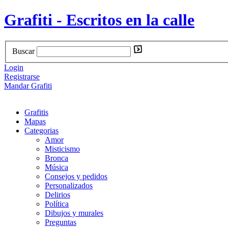
Grafiti - Escritos en la calle
Buscar
Login
Registrarse
Mandar Grafiti
Grafitis
Mapas
Categorias
Amor
Misticismo
Bronca
Música
Consejos y pedidos
Personalizados
Delirios
Política
Dibujos y murales
Preguntas