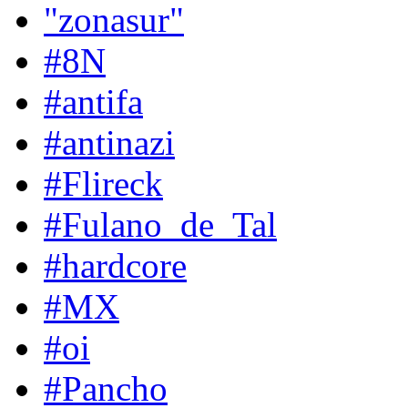
"zonasur"
#8N
#antifa
#antinazi
#Flireck
#Fulano_de_Tal
#hardcore
#MX
#oi
#Pancho