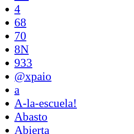
4
68
70
8N
933
@xpaio
a
A-la-escuela!
Abasto
Abierta