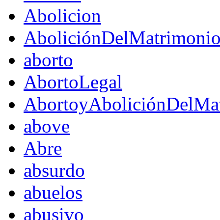
Abolicion
AboliciónDelMatrimoni
aborto
AbortoLegal
AbortoyAboliciónDelMat
above
Abre
absurdo
abuelos
abusivo