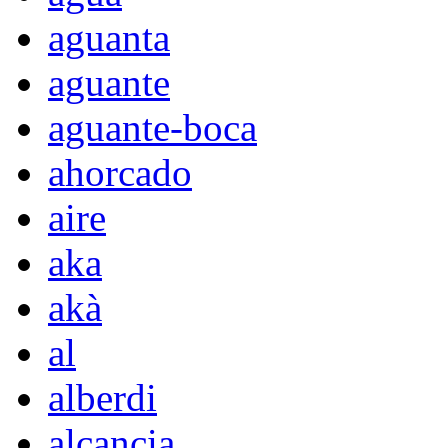
aguanta
aguante
aguante-boca
ahorcado
aire
aka
akà
al
alberdi
alcancia