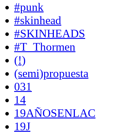
#punk
#skinhead
#SKINHEADS
#T_Thormen
(!)
(semi)propuesta
031
14
19AÑOSENLAC
19J