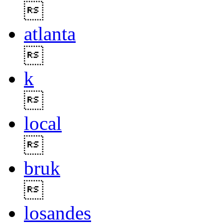

atlanta

k

local

bruk

losandes