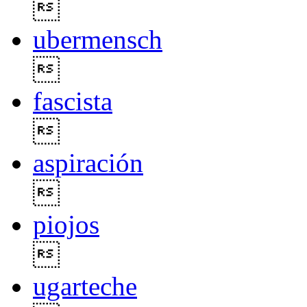

ubermensch

fascista

aspiración

piojos

ugarteche