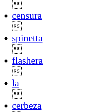

censura

spinetta

flashera

la

cerbeza