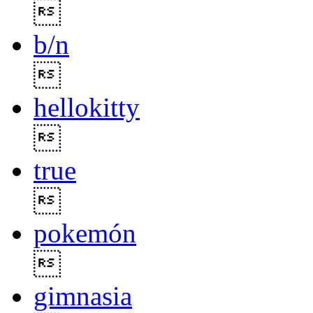

b/n

hellokitty

true

pokemón

gimnasia