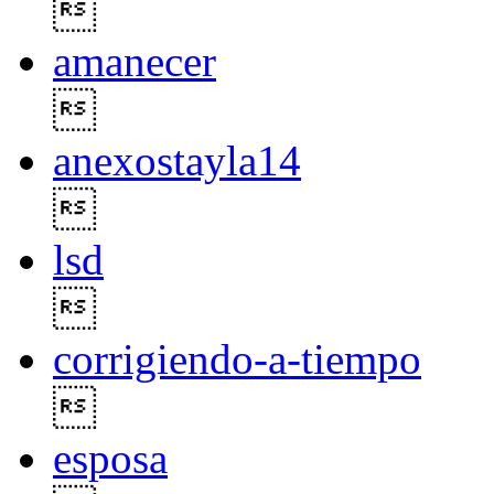

amanecer

anexostayla14

lsd

corrigiendo-a-tiempo

esposa