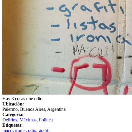
Hay 3 cosas que odio
Ubicación:
Palermo, Buenos Aires, Argentina
Categoría:
Delirios
,
Máximas
,
Política
Etiquetas:
macri
,
ironia
,
odio
,
grafiti