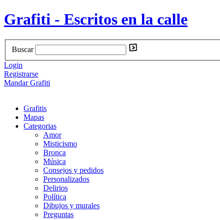
Grafiti - Escritos en la calle
Buscar
Login
Registrarse
Mandar Grafiti
Grafitis
Mapas
Categorias
Amor
Misticismo
Bronca
Música
Consejos y pedidos
Personalizados
Delirios
Política
Dibujos y murales
Preguntas