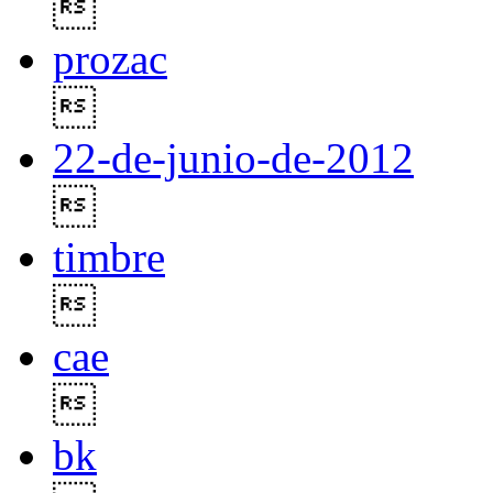

prozac

22-de-junio-de-2012

timbre

cae

bk