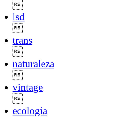

lsd

trans

naturaleza

vintage

ecologia