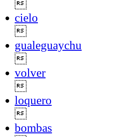

cielo

gualeguaychu

volver

loquero

bombas