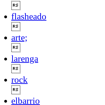

flasheado

arte;

larenga

rock

elbarrio