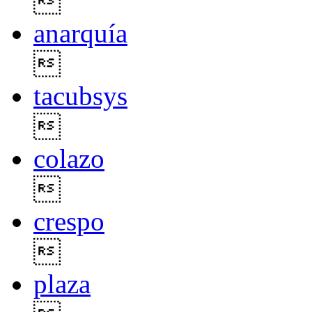

anarquía

tacubsys

colazo

crespo

plaza