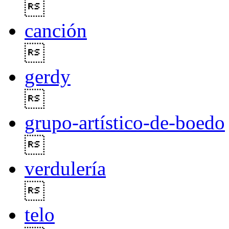

canción

gerdy

grupo-artístico-de-boedo

verdulería

telo