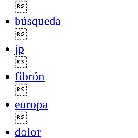

búsqueda

jp

fibrón

europa

dolor