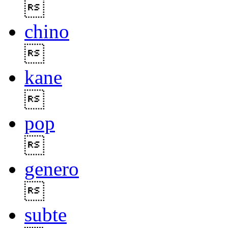

chino

kane

pop

genero

subte