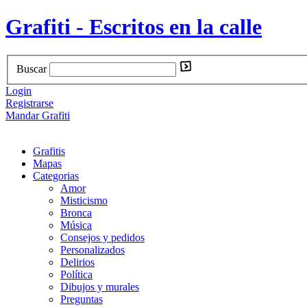
Grafiti - Escritos en la calle
Buscar
Login
Registrarse
Mandar Grafiti
Grafitis
Mapas
Categorias
Amor
Misticismo
Bronca
Música
Consejos y pedidos
Personalizados
Delirios
Política
Dibujos y murales
Preguntas