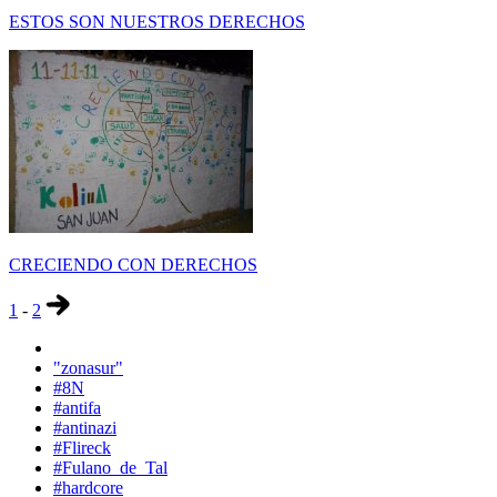
ESTOS SON NUESTROS DERECHOS
CRECIENDO CON DERECHOS
1
-
2
"zonasur"
#8N
#antifa
#antinazi
#Flireck
#Fulano_de_Tal
#hardcore