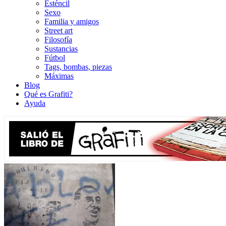
Esténcil
Sexo
Familia y amigos
Street art
Filosofía
Sustancias
Fútbol
Tags, bombas, piezas
Máximas
Blog
Qué es Grafiti?
Ayuda