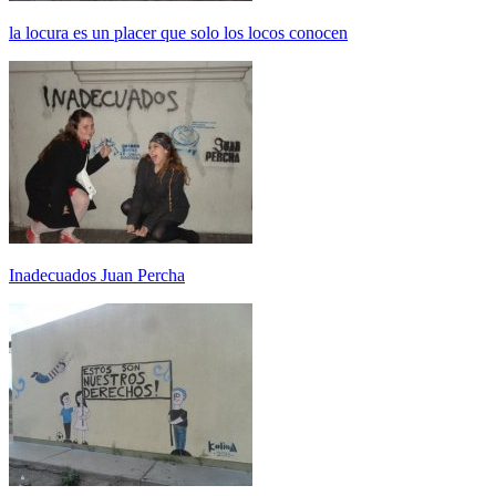
la locura es un placer que solo los locos conocen
Inadecuados Juan Percha