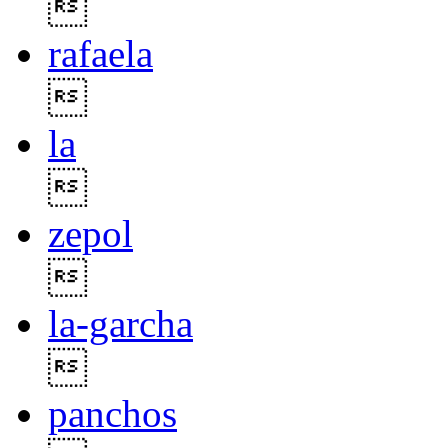

rafaela

la

zepol

la-garcha

panchos