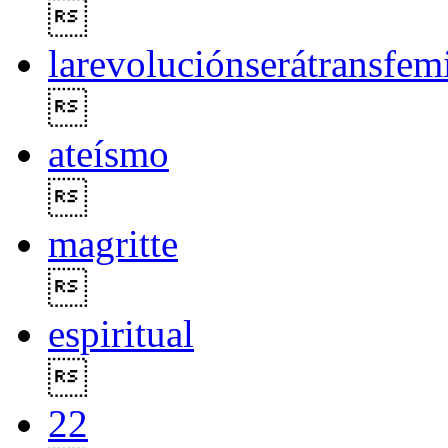

larevoluciónserátransfemi

ateísmo

magritte

espiritual

22