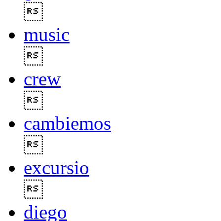

music

crew

cambiemos

excursio

diego