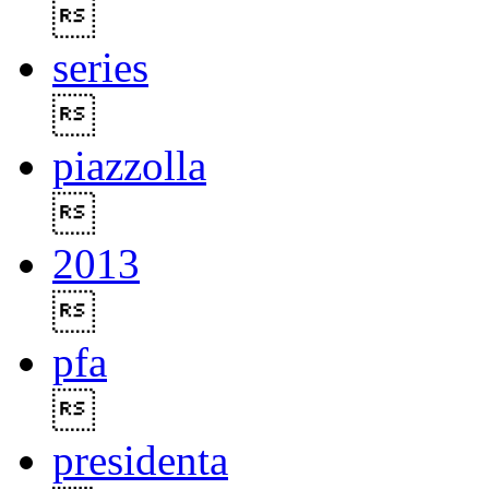

series

piazzolla

2013

pfa

presidenta