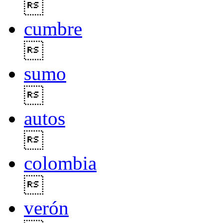

cumbre

sumo

autos

colombia

verón