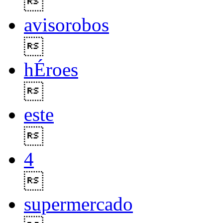

avisorobos

hÉroes

este

4

supermercado