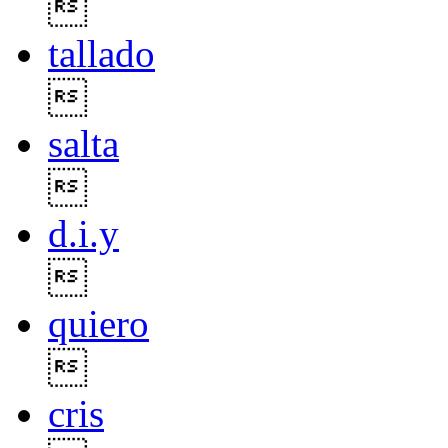

tallado

salta

d.i.y

quiero

cris