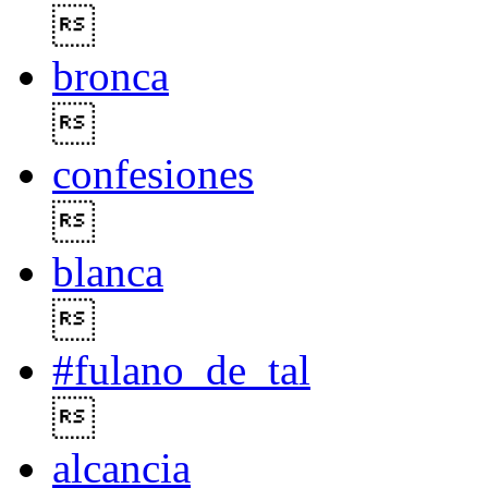

bronca

confesiones

blanca

#fulano_de_tal

alcancia