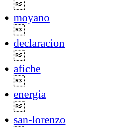

moyano

declaracion

afiche

energia

san-lorenzo