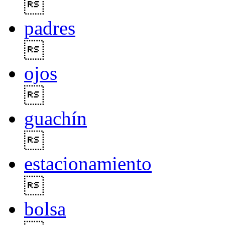

padres

ojos

guachín

estacionamiento

bolsa