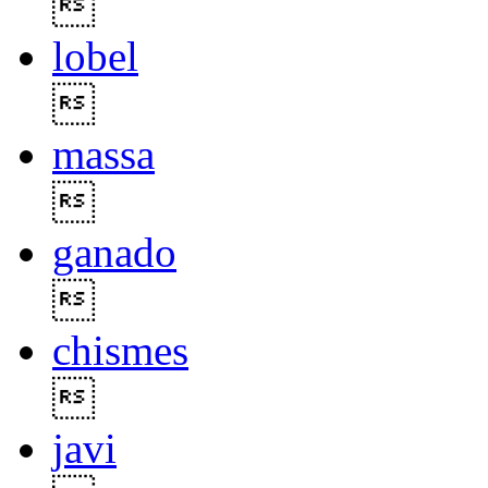

lobel

massa

ganado

chismes

javi