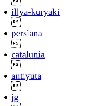

illya-kuryaki

persiana

catalunia

antiyuta

jg