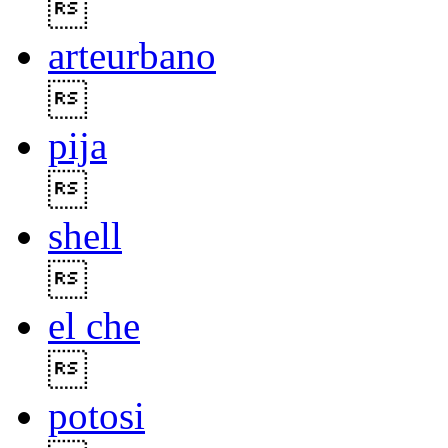

arteurbano

pija

shell

el che

potosi