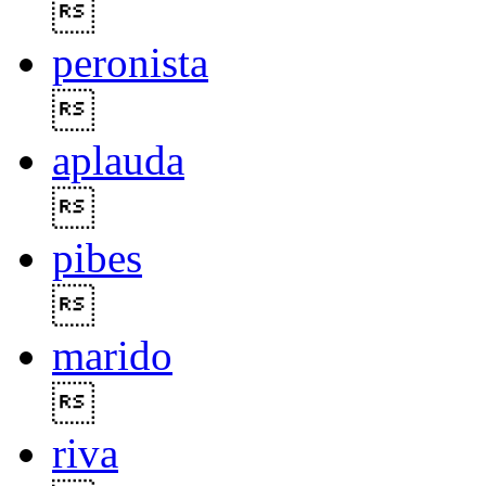

peronista

aplauda

pibes

marido

riva