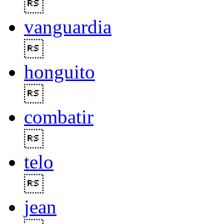

vanguardia

honguito

combatir

telo

jean