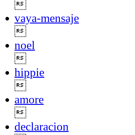

vaya-mensaje

noel

hippie

amore

declaracion