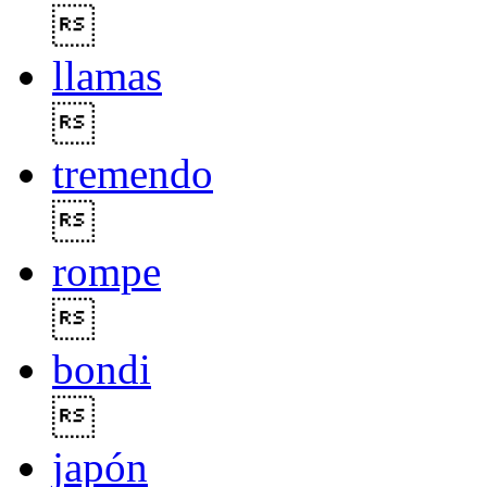

llamas

tremendo

rompe

bondi

japón